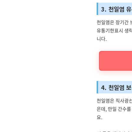
3. 천일염 
천일염은 장기간 
유통기한표시 생략
니다.
4. 천일염 
천일염은 직사광선
은데, 만일 간수를
요.