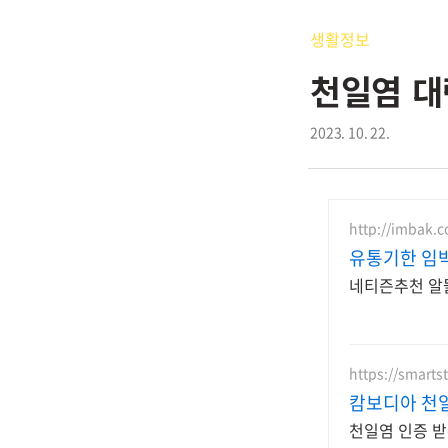
생활정보
천일염 대
2023. 10. 22.
http://imbak.c
유통기한 임
네티즌추천 알뜰
https://smarts
캄보디아 천
천일염 인증 