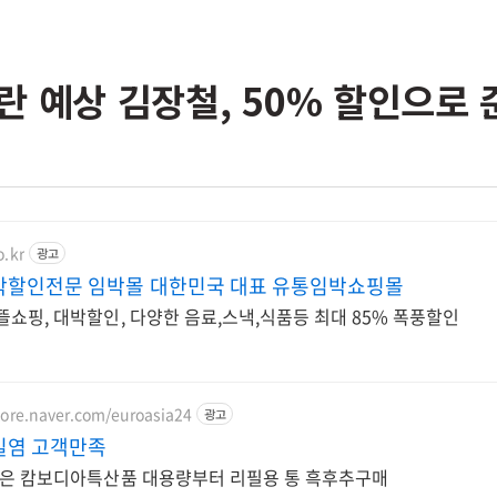
란 예상 김장철, 50% 할인으로
o.kr
광고
박할인전문 임박몰 대한민국 대표 유통임박쇼핑몰
쇼핑, 대박할인, 다양한 음료,스낵,식품등 최대 85% 폭풍할인
tore.naver.com/euroasia24
광고
일염 고객만족
받은 캄보디아특산품 대용량부터 리필용 통 흑후추구매