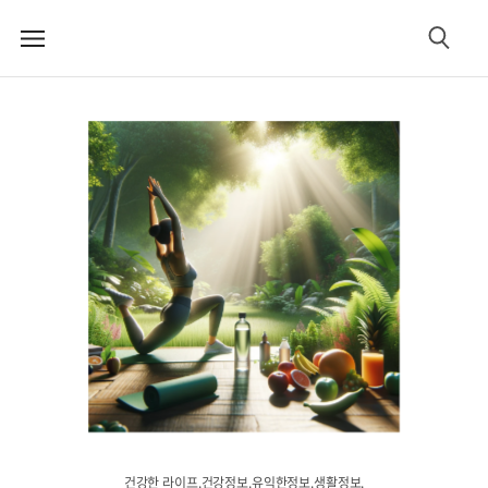
메
검
뉴
색
건강한 라이프.건강정보.유익한정보.생활정보.