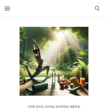
메
검
뉴
색
건강한 라이프.건강정보.유익한정보.생활정보.