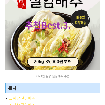
2023년 김장 절임배추 추천
목차
1. 해남 절임배추
2. 괴산 절임배추