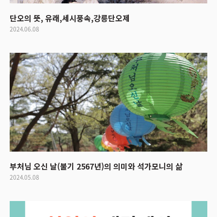
단오의 뜻, 유래,세시풍속,강릉단오제
2024.06.08
부처님 오신 날(불기 2567년)의 의미와 석가모니의 삶
2024.05.08