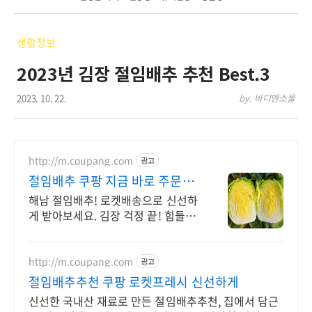
생활정보
2023년 김장 절임배추 추천 Best.3
2023. 10. 22.
by. 바디앤소울
http://m.coupang.com
광고
절임배추 쿠팡 지금 바로 주문하
세요
해남 절임배추! 로켓배송으로 신선하
게 받아보세요. 김장 걱정 끝! 힘들었
던 김장 준비, 이제 편하게 하세요! 짜
지 않고 속 꽉 찬 배추.
http://m.coupang.com
광고
절임배추추천 쿠팡 로켓프레시 신선하게
신선한 국내산 재료로 만든 절임배추추천, 집에서 담근