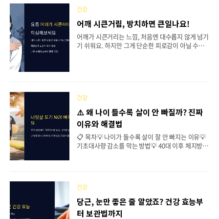
털 기기를 많이 쓰거나, 수면이 부족한 현대인들이
건강
자주 겪게 되는 문제랍니다. 이런 증상은 단순한 피
로일 수도 있지만, 그 뒤에 다양한 원인이 숨어 있을
어깨 시큰거림, 방치하면 큰일나요!
수 있어요. 오늘은 이 증상들이 나타나는 원인을 하
어깨가 시큰거리는 느낌, 처음엔 대수롭지 않게 넘기
나씩 풀어보고, 실제로 내가 겪었던 경험과 함께 해
기 쉬워요. 하지만 그게 단순한 피로감이 아닐 수도
결 방법도 알아볼게요. 저도 종종 이런 증상을 느끼
있어요. 특히 아무 이유 없이 지속적으로 통증이 느
면서 ‘왜 이럴까?’ 궁금했던 적이 많았거든요. 아래
껴진다면, 이미 어깨 속에서는 작은 이상 신호가 시
부터는 각 원인별로 자세히 살펴보면서, 상황에 따라
작된 거랍니다. 이런 통증의 상당수는 '회전근개 손
어떻게 대처하면 좋을지 차근차근 ..
상'이라는 어깨 근육 부위의 문제에서 시작돼요. 일
상에서 자주 반복되는 나쁜 자세, 스마트폰 사용 습
관, 운동 전 준비 부족 등이 쌓이면서 결국 큰 문제로
건강
번질 수 있어요. 이 글을 통해 지금 내 어깨 상태를 제
⚠️ 왜 나이 들수록 살이 안 빠질까? 진짜
대로 확인해 보고, 통증을 예방하는 똑똑한 루틴도
이유와 해결법
함께 만들어봐요!📋 목차어깨 시큰거림의 시작회전
근개 손상, 누구도 예외 없다어깨 통증 유발 습관 체
📋 목차💡 나이가 들수록 살이 잘 안 빠지는 이유💡
크어깨 시큰할 때 해서는 안 될 행동찜질? 스트레칭?
기초대사량 감소를 막는 방법💡 40대 이후 체지방
진짜 효과 있는 대처법어깨 통증 예방 루틴 만..
감소를 위한 필수 습관💡 갱년기 다이어트, 어떻게
해야 효과적일까?💡 호르몬 변화가 체중에 미치는
영향💡 나이 들면서도 날씬함을 유지하는 비결💡 다
이어트 관련 자주 묻는 질문 (FAQ) 나이가 들수록 살
건강
이 잘 안 빠진다는 느낌이 들지 않으세요? 특히 예전
에는 조금만 덜 먹어도 체중이 줄었는데, 이제는 운
당근, 눈만 좋은 줄 알았죠? 건강 효능부
동을 열심히 해도 잘 빠지지 않는 것 같아 속상할 때
터 보관법까지
가 많아요. 우리의 신체는 30대 중반부터 변화가 시