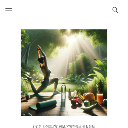
메
검
뉴
색
건강한 라이프.건강정보.유익한정보.생활정보.