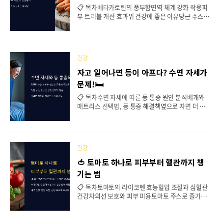
작되고, 그 변화는 다이어트에도 큰 영향을 미친답니
📋 목차베타카로틴의 풍부함면역 체계 강화 작용피
다. 이 글에서는 나이를 먹을수록 살이 안 빠지는 이
부 트러블 개선 효과위 건강에 좋은 이유당근 주스 v
유부터, 대사량을 유지하는 법, 갱년기 이후 다이어
s 생당근 비교당근 보관 및 섭취 팁당근 관련 자주 묻
트 전략까지 차근차근 알아볼게요. ..
는 질문 (FAQ) 당근 하면 대부분 "눈에 좋은 채소"만
떠올리죠? 하지만 진짜 매력은 그 이상이에요. 당근
은 베타카로틴부터 면역력 강화, 피부 개선, 위 건강
건강
보호까지 다양한 효능을 가진 슈퍼푸드예요. 🥕 게
다가 가격도 착하고 요리도 간단해서 매일 부담 없이
자고 일어나면 등이 아프다? 수면 자세가
챙겨 먹을 수 있는 똑똑한 식재료랍니다. 생으로 먹
문제!🛏
어도 아삭하고, 조리하면 단맛이 살아나서 활용도도
정말 높아요! "하루 한 개의 당근이 병원 한 번을 줄
📋 목차수면 자세에 따른 등 통증 원인 분석베개와
여준다"는 말, 괜한 얘기 아니에요. 몸속이 정화되는
매트리스 선택법, 등 통증 해결책옆으로 자면 더 나
느낌, 직접 느껴보면 왜 당근을 '자연의 약'이라 부르
쁜가? 올바른 자세는?자고 일어나면 등이 아픈 이유
는지 알 수 있어요. 🌿 당근과..
수면 환경이 척추 건강에 미치는 영향등 통증 없는
꿀잠을 위한 스트레칭FAQ 아침에 일어나자마자 등
이 아프거나 뻐근한 느낌, 한 번쯤 경험해 보셨죠? 하
건강
루 중 가장 오래 누워 있는 수면 시간 동안 자세가 잘
못되면 척추와 근육에 무리가 가서 통증으로 이어질
🍅 토마토 하나로 피부부터 혈관까지 챙
수 있어요. 단순히 ‘잠을 잘못 잤나?’ 하고 넘기면 반
기는 법
복되는 통증에 시달릴 수 있답니다. 이번 글에서는
수면 자세가 어떻게 등 통증을 유발하는지, 올바른
📋 목차토마토의 라이코펜 효능혈압 조절과 심혈관
자세와 수면 환경은 무엇인지부터 꿀잠 자는 방법까
건강자외선 보호와 피부 미용토마토 주스로 즐기는
지 하나하나 알려드릴게요. 오늘 밤부터 바로 실천
건강저열량 식품으로서의 가치가열 vs 생식 섭취 차
가능한 팁도 가득 담았으니 끝까지 읽어보세요!
이토마토 관련 자주 묻는 질문 (FAQ) 우리가 식탁에