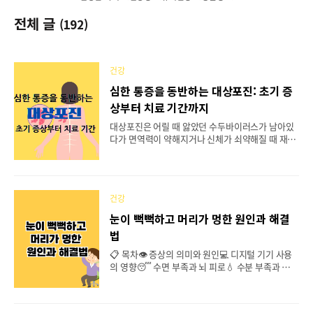
전체 글
(192)
건강
심한 통증을 동반하는 대상포진: 초기 증
상부터 치료 기간까지
대상포진은 어릴 때 앓았던 수두바이러스가 남아있
다가 면역력이 약해지거나 신체가 쇠약해질 때 재활
성화되어 나타나는 신경질환입니다. 대상포진에 대
한 위험요인, 초기증상부터 치료방법, 치료기간, 합
병증, 관리방법까지 알아보겠습니다. 최근 한쪽 몸
에 이상감각, 따끔따끔하거나, 타는듯한 증상 등이
건강
시작되었다면 대상포진일 수 있습니다. 아래 내용을
참고하시고 대상포진의 가능성이 있다면 최대한 빠
눈이 뻑뻑하고 머리가 멍한 원인과 해결
르게 병원 진료를 받으시기 바랍니다. 📋 목차>대상
법
포진의 정의대상포진 발병 위험요인초기증상부터
단계별 증상심한 통증을 동반하는 대상포진 전염되
📋 목차👁️ 증상의 의미와 원인💻 디지털 기기 사용
나요?치료방법초기치료의 중요성과 치료기간합병
의 영향😴 수면 부족과 뇌 피로💧 수분 부족과 관련
증관리 방법 대상포진 정의 대상포진은 수두-대상포
성👓 시력 변화와 안구건조증🧘‍♀️ 간단한 완화 방법❓
진 바이러스(Varicella-zoster virus, VZV)에 의해
FAQ 눈이 뻑뻑하고 머리가 멍한 증상은 요즘 사람들
발생하는 신경질환입..
에게 굉장히 흔하게 나타나는 현상이에요. 특히 디지