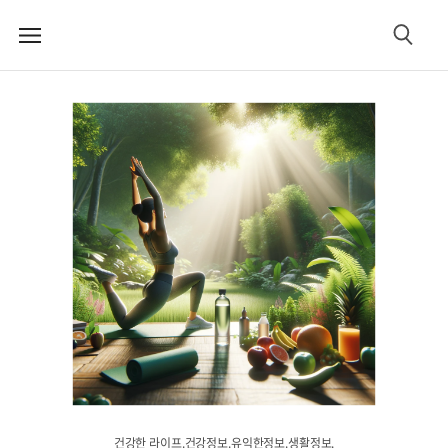
메
검
뉴
색
건강한 라이프.건강정보.유익한정보.생활정보.