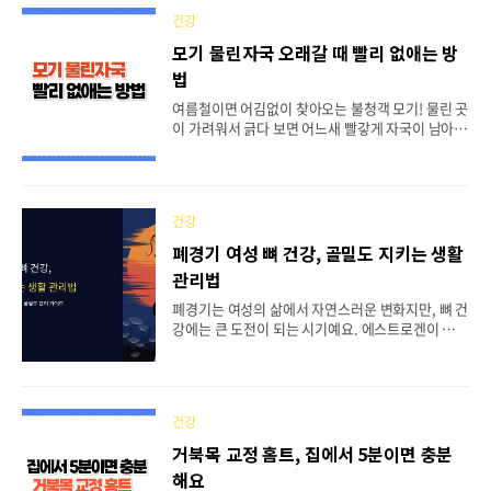
로 충분할까요? 사실 골다공증 예방과 치료에는 우
건강
리가 잘 모르는 중요한 영양소들이 더 있어요. 최근
연구들을 보면 칼슘만 열심히 먹는다고 해서 뼈가 튼
모기 물린자국 오래갈 때 빨리 없애는 방
튼해지는 게 아니라는 사실이 밝혀지고 있거든요. 오
법
늘은 골다공증에 정말 필요한 영양제들과 어떻게 섭
취해야 효과적인지 자세히 알아보도록 할게요.📋 목
여름철이면 어김없이 찾아오는 불청객 모기! 물린 곳
차💊 칼슘과 비타민D, 정말 충분할까?🌿 뼈 건강의
이 가려워서 긁다 보면 어느새 빨갛게 자국이 남아버
숨은 주역, 비타민K⚡ 마그네슘과 미네랄의 중요성
리죠. 특히 피부가 예민한 분들은 모기 물린 자국이
🥩 단백질과 콜라겐의 역할🎯 효과적인 영양제 조합
몇 주, 심지어 몇 달까지 남아서 고민이 많으실 거예
법📦 추천 ..
요. 저도 작년 여름에 다리에 물린 자국이 겨울까지
남아있어서 정말 속상했답니다. 모기 물린 자국이 오
건강
래가는 이유는 우리 몸의 면역 반응 때문이에요. 모
기가 흡혈할 때 주입하는 타액에 대한 알레르기 반응
폐경기 여성 뼈 건강, 골밀도 지키는 생활
으로 염증이 생기고, 이 과정에서 멜라닌 색소가 침
관리법
착되면서 자국이 남게 되는 거죠. 오늘은 이런 성가
신 모기 자국을 빨리 없애는 방법들을 자세히 알려드
폐경기는 여성의 삶에서 자연스러운 변화지만, 뼈 건
릴게요!📋 목차🦟 모기 물린 자국이 오래가는 이유
강에는 큰 도전이 되는 시기예요. 에스트로겐이 급격
💊 즉시 할 수 있는 응급처치법🏠 집에서 쉽게 하는
히 줄어들면서 골밀도가 빠르게 감소하거든요. 실제
자연요법💉 병원 치료가 필요한 경우🛡️ 색소침..
로 폐경 후 5~10년 동안 평생 잃을 뼈의 30% 이상이
사라진다고 해요. 이런 변화를 미리 알고 준비한다면
건강한 노년을 맞이할 수 있답니다. 많은 여성분들이
건강
폐경기 증상으로 안면홍조나 우울감만 걱정하시는
데, 사실 뼈 건강이 더 중요해요. 골다공증은 '소리
거북목 교정 홈트, 집에서 5분이면 충분
없는 도둑'이라고 불릴 만큼 증상 없이 진행되다가
해요
골절로 이어지거든요. 그래서 오늘은 폐경기 여성분