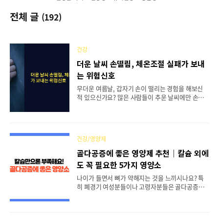
전체 글
(192)
건강
더운 날씨 손떨림, 체온조절 실패가 보내
는 위험신호
무더운 여름날, 갑자기 손이 떨리는 경험을 해보신
적 있으신가요? 많은 사람들이 추운 날씨에만 손이
떨린다고 생각하지만, 실제로는 더운 날씨에도 손떨
림이 나타날 수 있어요. 이런 증상은 단순한 피로로
넘기기엔, 우리 몸이 보내는 중요한 신호일지도 몰라
요.. 특히 최근 기후변화로 폭염이 잦아지면서 온열
건강/영양제
질환과 함께 나타나는 손떨림 증상을 호소하는 사람
들이 늘어나고 있어요. 체온조절 시스템의 이상, 전
골다공증에 좋은 영양제 추천｜칼슘 외에
해질 불균형, 자율신경계 문제 등 다양한 원인이 복
도 꼭 필요한 5가지 영양소
합적으로 작용하면서 발생하는 이런 증상들을 제대
로 알고 대처하는 것이 중요해졌습니다.📋 목차🌡️ 더
나이가 들면서 뼈가 약해지는 것을 느끼시나요? 특
운 날씨와 손떨림의 연관성💧 체온조절 메커니즘과
히 폐경기 여성분들이나 고령자분들은 골다공증을
신경계 반응⚡ 전해질 불균형이 일으키는 근육 경련
걱정하시는 경우가 많은데요. 병원에서 골밀도 검사
🏥 열 관련 질환과 동반 증상들🔍 손떨림을 유발하
를 받고 나면 의사 선생님께서 칼슘과 비타민D를 꼭
는 기저질환..
챙겨 드시라고 하시죠. 그런데 정말 이 두 가지만으