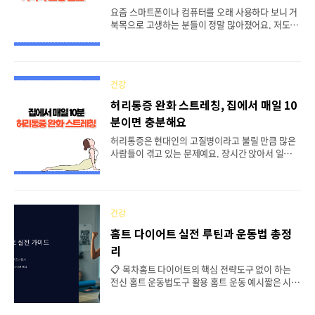
들이 꼭 알아야 할 뼈 건강 관리법을 자세히 알려드
요즘 스마트폰이나 컴퓨터를 오래 사용하다 보니 거
릴게요.📋 목차🔬 폐경기 호르몬 변화와 골밀도 감
북목으로 고생하는 분들이 정말 많아졌어요. 저도 하
소의 연관성🥛 칼슘과 비타민D 효과적인 섭취 방법
루 종일 모니터를 보며 일하다 보니 어느새 목이 앞
🍽️ 뼈 건강을 위한 필수 음식과 피해야 할 음식?..
으로 쭉 빠진 거북이 같은 자세가 되어버렸더라고요.
목이 뻐근하고 어깨까지 결리는 통증이 일상이 되어
버렸죠. 거북목은 단순히 보기 안 좋은 것만이 아니
건강
라 두통, 어깨 통증, 심하면 목디스크까지 유발할 수
있는 심각한 문제예요. 그래서 오늘은 집에서 쉽게
허리통증 완화 스트레칭, 집에서 매일 10
따라 할 수 있는 거북목 교정 홈트레이닝을 소개해드
분이면 충분해요
리려고 해요. 준비물도 필요 없고, 하루 5분만 투자
하면 되니까 부담 없이 시작해 보세요! 😊📋 목차🔍
허리통증은 현대인의 고질병이라고 불릴 만큼 많은
거북목이 생기는 원인과 증상🛌 누워서 하는 거북목
사람들이 겪고 있는 문제예요. 장시간 앉아서 일하는
교정 운동💺 앉아서 하는 목 스트레칭🧱 벽을 이용
직장인부터 육아로 지친 주부들까지, 연령과 직업을
한 자세 교정법⏰ 일상에서 실천하는 예방법🎯 ..
불문하고 허리 통증으로 고생하는 분들이 정말 많답
니다. 하지만 매일 꾸준히 스트레칭을 하면 허리 주
변 근육의 긴장을 풀어주고 통증을 완화할 수 있어
건강
요. 허리통증의 원인은 다양하지만, 대부분 잘못된
자세와 운동 부족으로 인한 근육 약화가 주요 원인이
홈트 다이어트 실전 루틴과 운동법 총정
에요. 특히 장요근, 햄스트링, 이상근 같은 허리 주변
리
근육들이 짧아지고 경직되면서 통증이 발생하게 되
죠. 이런 근육들을 규칙적으로 스트레칭해 주면 허리
📋 목차홈트 다이어트의 핵심 전략도구 없이 하는
건강을 지킬 수 있답니다.📋 목차🔍 허리통증의 주
전신 홈트 운동법도구 활용 홈트 운동 예시짧은 시간
요 원인과 증상🦵 햄스트링 스트레칭으로 허리 부담
안에 체지방 태우는 운동 조합홈트 다이어트 루틴 예
줄이기🍑 이상근 스트레칭으로 엉덩이와 허리 풀어
시홈트할 때 자주 하는 실수 & 해결법다이어트 관련