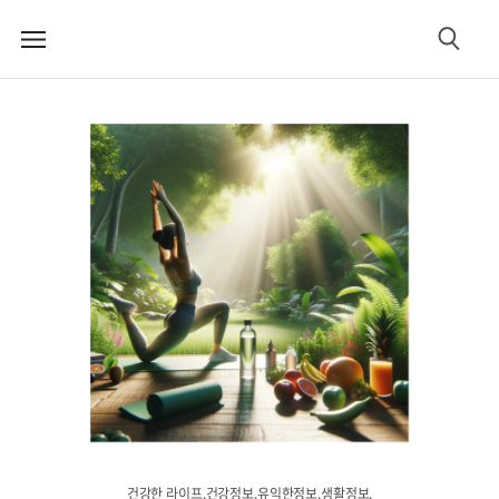
메
검
뉴
색
건강한 라이프.건강정보.유익한정보.생활정보.