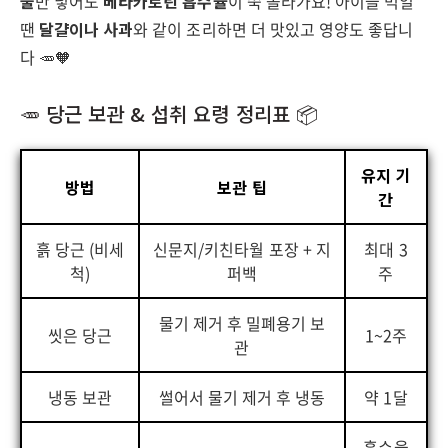
울
만 넣어도
베타카로틴 흡수율
이 쑥 올라가요! 아이들 먹일
땐
달걀이나 사과
와 같이 조리하면 더 맛있고 영양도 좋답니
다 🥕🧡
🥕 당근 보관 & 섭취 요령 정리표 📦
유지 기
방법
보관 팁
간
흙 당근 (비세
신문지/키친타월 포장 + 지
최대 3
척)
퍼백
주
물기 제거 후 밀폐용기 보
씻은 당근
1~2주
관
냉동 보관
썰어서 물기 제거 후 냉동
약 1달
흡수율