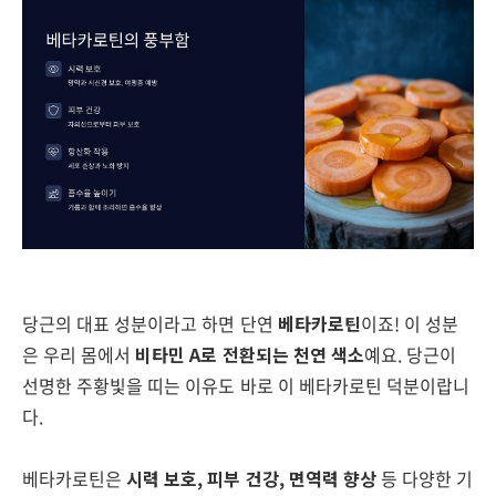
당근의 대표 성분이라고 하면 단연
베타카로틴
이죠! 이 성분
은 우리 몸에서
비타민 A로 전환되는 천연 색소
예요. 당근이
선명한 주황빛을 띠는 이유도 바로 이 베타카로틴 덕분이랍니
다.
베타카로틴은
시력 보호, 피부 건강, 면역력 향상
등 다양한 기