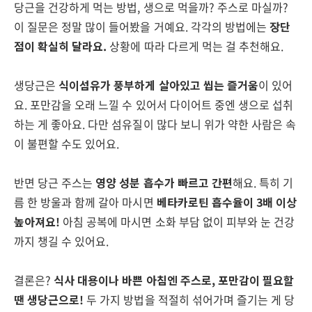
당근을 건강하게 먹는 방법, 생으로 먹을까? 주스로 마실까?
이 질문은 정말 많이 들어봤을 거예요. 각각의 방법에는
장단
점이 확실히 달라요.
상황에 따라 다르게 먹는 걸 추천해요.
생당근은
식이섬유가 풍부하게 살아있고 씹는 즐거움
이 있어
요. 포만감을 오래 느낄 수 있어서 다이어트 중엔 생으로 섭취
하는 게 좋아요. 다만 섬유질이 많다 보니 위가 약한 사람은 속
이 불편할 수도 있어요.
반면 당근 주스는
영양 성분 흡수가 빠르고 간편
해요. 특히 기
름 한 방울과 함께 갈아 마시면
베타카로틴 흡수율이 3배 이상
높아져요!
아침 공복에 마시면 소화 부담 없이 피부와 눈 건강
까지 챙길 수 있어요.
결론은?
식사 대용이나 바쁜 아침엔 주스로, 포만감이 필요할
땐 생당근으로!
두 가지 방법을 적절히 섞어가며 즐기는 게 당