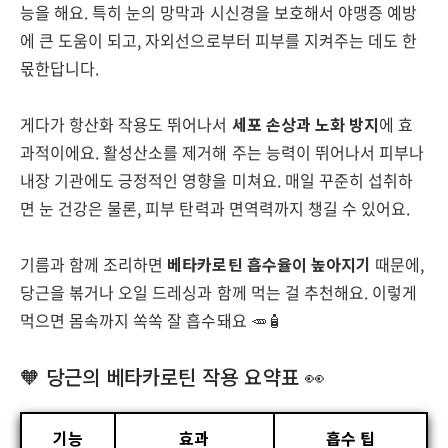
능을 해요. 특히 눈의 망막과 시신경을 보호해서 야맹증 예방
에 큰 도움이 되고, 자외선으로부터 피부를 지켜주는 데도 한
몫한답니다.
게다가 항산화 작용도 뛰어나서
세포 손상과 노화 방지
에 효
과적이에요. 활성산소를 제거해 주는 능력이 뛰어나서 피부나
내장 기관에도 긍정적인 영향을 미쳐요. 매일 꾸준히 섭취하
면 눈 건강은 물론, 피부 탄력과 면역력까지 챙길 수 있어요.
기름과 함께 조리하면
베타카로틴 흡수율이 높아지기
때문에,
당근을 볶거나 오일 드레싱과 함께 먹는 걸 추천해요. 이렇게
먹으면 몸속까지 쏙쏙 잘 흡수돼요 🥕🧴
🧡 당근의 베타카로틴 작용 요약표 👀
기능
효과
흡수 팁