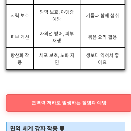
망막 보호, 야맹증
시력 보호
기름과 함께 섭취
예방
자외선 방어, 피부
피부 개선
볶음 요리 활용
재생
항산화 작
세포 보호, 노화 지
생보다 익혀서 좋
용
연
아요
면역력 저하로 발생하는 질병과 예방
면역 체계 강화 작용 🛡️