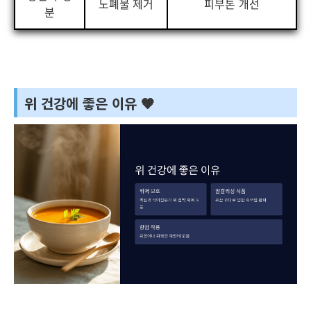
노폐물 제거
피부톤 개선
분
위 건강에 좋은 이유 🧡