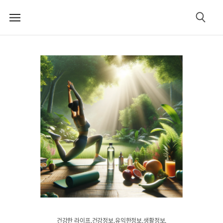
메
검
뉴
색
건강한 라이프.건강정보.유익한정보.생활정보.