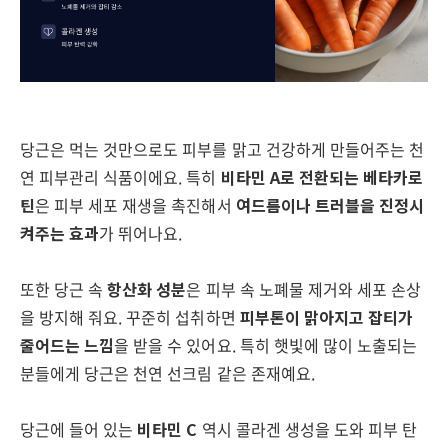
당근은 먹는 것만으로도 피부를 맑고 건강하게 만들어주는 천
연 피부관리 식품이에요. 특히
비타민 A로 전환되는 베타카로
틴
은 피부 세포 재생을 촉진해서
여드름이나 트러블을 진정시
켜주는 효과
가 뛰어나요.
또한 당근 속
항산화 성분
은 피부 속 노폐물 제거와 세포 손상
을 방지해 줘요. 꾸준히 섭취하면
피부톤이 맑아지고 잡티가
줄어드는 느낌
을 받을 수 있어요. 특히 햇빛에 많이 노출되는
분들에게 당근은 천연 선크림 같은 존재예요.
당근에 들어 있는
비타민 C
역시 콜라겐 생성을 도와 피부 탄