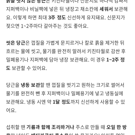
흙을 씻지 않은 당근
은 키친타월이나 신문지로 하나씩 감싸서
지퍼백이나 비닐팩에 넣은 뒤 냉장고 채소칸에
세워서
보관해
요. 이렇게 하면 최대
3주 정도
신선하게 유지돼요. 신문지가
젖으면 1~2주마다 갈아주는 것도 좋아요.
씻은 당근
은 껍질을 가볍게 문지르거나 칼로 흙을 제거한 뒤
흐르는 물에 씻고, 물기를 완전히 말려서 키친타월로 감싼 후
밀폐용기나 지퍼백에 담아 냉장 보관해요. 이 경우
1~2주 정
도
보관할 수 있어요.
당근을
냉동 보관
할 땐 껍질을 벗기고 원하는 크기로 썰어서
물기를 완전히 뺀 후 지퍼백이나 밀폐용기에 넣고 냉동실에
보관해요. 냉동 시엔 약
1달 정도
까지 신선하게 사용할 수 있
어요.
섭취할 땐
기름과 함께 조리하거나
주스로 만들 때
오일 한 방