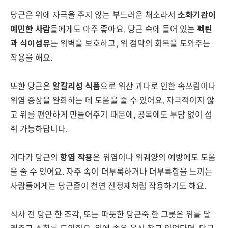
당근은 위에 자극을 주지 않는 부드러운 채소라서
소화기관이
예민한 사람
들에게도 아주 좋아요. 당근 속에 들어 있는
펙틴
과 식이섬유
는 위벽을 보호하고, 위 점막의 회복을 도와주는
작용을 해요.
또한 당근은
알칼리성 식품
으로 위산 과다로 인한 속쓰림이나
위염 증상을 완화하는 데 도움을 줄 수 있어요. 자극적이지 않
고 위를 편안하게 만들어주기 때문에, 공복에도 부담 없이 섭
취 가능하답니다.
게다가 당근의
항염 작용
은 위염이나 위궤양의 예방에도 도움
을 줄 수 있어요. 자주 속이 더부룩하거나 더부룩함을 느끼는
사람들에게는 당근즙이 천연 진정제처럼 작용하기도 해요.
식사 전 당근 한 조각, 또는 따뜻한 당근죽 한 그릇은 위를 달