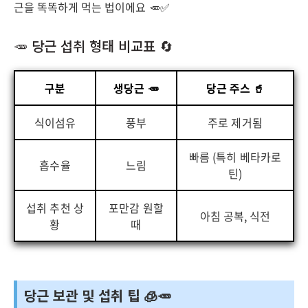
근을 똑똑하게 먹는 법이에요 🥕✅
🥕 당근 섭취 형태 비교표 🔄
구분
생당근 🥕
당근 주스 🥤
식이섬유
풍부
주로 제거됨
빠름 (특히 베타카로
흡수율
느림
틴)
섭취 추천 상
포만감 원할
아침 공복, 식전
황
때
당근 보관 및 섭취 팁 🧊🥕