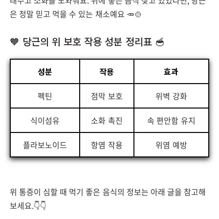
래주고 소화를 도와줘요. 위에 좋은 음식 찾고 있었다면, 당근
은 정말 믿고 먹을 수 있는 채소예요 🥕🍲
🧡 당근의 위 보호 작용 성분 정리표 🥣
성분
작용
효과
펙틴
점막 보호
위벽 강화
식이섬유
소화 촉진
속 편안함 유지
플라보노이드
항염 작용
위염 예방
위 통증이 심할 때 먹기 좋은 음식의 정보는 아래 글을 참고해
보세요.👇👇