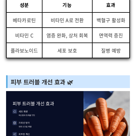
성분
기능
효과
베타카로틴
비타민 A로 전환
백혈구 활성화
비타민 C
염증 완화, 상처 회복
면역력 증진
플라보노이드
세포 보호
질병 예방
피부 트러블 개선 효과 🌿