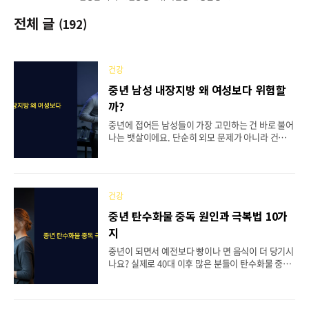
전체 글
(192)
건강
중년 남성 내장지방 왜 여성보다 위험할
까?
중년에 접어든 남성들이 가장 고민하는 건 바로 불어
나는 뱃살이에요. 단순히 외모 문제가 아니라 건강에
치명적인 영향을 미치는 내장지방 때문이죠. 특히 남
성의 내장지방은 여성보다 훨씬 위험한 패턴으로 축
적된다는 사실, 알고 계셨나요? 연구에 따르면 체지
방에서 내장지방이 차지하는 비율이 남성은 20%,
건강
여성은 6%로 무려 3배 이상 차이가 난다고 해요. 이
런 성별 차이가 중년 남성의 건강을 더욱 위협하는
중년 탄수화물 중독 원인과 극복법 10가
이유가 되고 있어요. 오늘은 중년 남성의 내장지방이
지
왜 더 위험한지, 그리고 어떤 건강 문제를 일으키는
지 자세히 알아보도록 할게요.📋 목차🔬 내장지방
중년이 되면서 예전보다 빵이나 면 음식이 더 당기시
축적의 성별 차이와 패턴🧠 뇌 건강과 인지 기능에
나요? 실제로 40대 이후 많은 분들이 탄수화물 중독
미치는 영향❤️ 심혈관계 질환과의 연관성💊 대사 질
으로 고민하고 있어요. 이는 단순한 의지력 문제가
환과 기타 건강 문제🧬 호르몬 변화와 생물학적 메..
아니라 우리 몸에서 일어나는 복잡한 생리학적 변화
때문이에요. 기초대사율 저하, 호르몬 변화, 인슐린