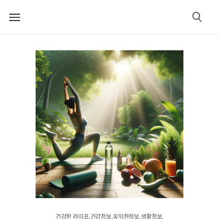
메
검
뉴
색
건강한 라이프.건강정보.유익한정보.생활정보.