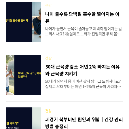
저항성 증가 등이 복합적으로 작용하면서 탄수화물
건강
에 대한 의존도가 높아지게 되죠. 특히 중년기에는
스트레스가 많아지고 수면의 질이 떨어지면서 심리
나이 들수록 단백질 흡수율 떨어지는 이
적 허기를 느끼는 경우가 많아요. 배가 고프지 않은
유
데도 자꾸 무언가를 먹고 싶어지고, 특히 달콤한 빵
이나 면 요리가 당긴다면 탄수화물 중독을 의심해볼
나이가 들면서 근육이 줄어들고 체력이 떨어지는 걸
필요가 있어요. 오늘은 중년 탄수화물 중독의 원인부
느끼시나요? 🤔 실제로 노화가 진행되면 우리 몸의
터 극복 방법까지 자세히 알아보도록 할게요.📋 목
단백질 흡수율이 현저히 떨어지게 되는데요. 이는 단
차🔥 기초대사율 변화와 에너지 대사 둔화💊 호르몬
순히 먹는 양의 문제가 아니라 우리 몸의 복잡한 생
변화와 인슐..
리학적 변화 때문이에요. 특히 65세 이상 어르신들
의 경우 단백질을 충분히 섭취해도 젊은 사람들만큼
건강
효과적으로 흡수하지 못한다는 연구 결과들이 속속
발표되고 있어요. 오늘은 이런 현상이 왜 일어나는
50대 근육량 감소 매년 2% 빠지는 이유
지, 그리고 어떻게 대처해야 하는지 과학적 근거를
와 근육량 지키기
바탕으로 자세히 알아보려고 해요.📋 목차🔬 생리학
적 변화와 흡수율 감소 메커니즘💊 호르몬 변화가 단
50대가 되면서 몸이 예전 같지 않다고 느끼시나요?
백질 이용률에 미치는 영향📊 연구 결과로 본 노년층
실제로 50대부터는 매년 1~2%씩 근육이 사라지고
단백질 섭취 현황🧬 노화 확산의 분자 메커니즘과 단
있어요. 30대부터 서서히 시작된 근육 감소가 50대
백질✨ 단백질 질의 중요성과 당화 현상🏃 운동이 단
에 접어들면서 급격히 빨라지는데, 이를 방치하면 7
백..
0대에는 원래 근육량의 절반 수준까지 떨어질 수 있
답니다. 특히 우리나라 50대의 경우 바쁜 일상과 스
건강
트레스로 인해 운동할 시간을 내기 어려워하시는 분
들이 많아요. 하지만 근육량 감소는 단순히 힘이 빠
폐경기 복부비만 원인과 위험｜건강 관리
지는 것 이상의 문제를 일으킬 수 있어요. 당뇨병, 고
방법 총정리
혈압 같은 만성질환의 위험이 높아지고, 낙상이나 골