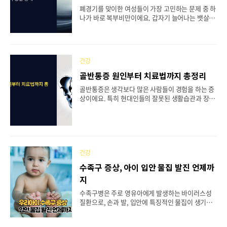
절의 위험도 크게 증가하게 되죠.📋 목차📊 연령별
폐경기를 맞이한 여성들이 가장 고민하는 문제 중 하
근육 감소 패턴과 속도🔬 근육이 사라지는 생리학적
나가 바로 복부비만이에요. 갑자기 늘어나는 뱃살 때
원인👫 남녀별 근육 감소 차이점🇰🇷 한국인 근감소
문에 옷이 맞지 않고, 건강 걱정까지 더해지면서 스
증 실태와 특징💪 50대 근육량 지키는 운..
트레스를 받는 분들이 정말 많으시죠. 실제로 한국
폐경 여성 4명 중 1명 이상이 복부비만을 겪고 있다
고 해요. 폐경기 복부비만은 단순히 외모의 문제가
건강
아니라 심각한 건강 문제로 이어질 수 있어요. 심혈
관질환, 당뇨병, 대사증후군 등 각종 성인병의 위험
골반통증 원인부터 치료법까지 총정리
을 높이는 주요 원인이 되기 때문이죠. 오늘은 폐경
골반통증은 생각보다 많은 사람들이 경험을 하는 증
기 복부비만이 왜 생기는지, 어떤 위험이 있는지, 그
상이에요. 특히 현대인들의 잘못된 생활습관과 장시
리고 어떻게 관리해야 하는지 자세히 알아보도록 할
간 앉아있는 업무 환경으로 인해 골반 주변의 불편함
게요.📋 목차🔬 폐경기 복부비만 발생 원인과 호르
을 호소하는 분들이 늘어나고 있는 상황인데요. 골반
몬 변화❤️ 심혈관질환 위험 증가와 대사증후군💊 내
은 우리 몸의 중심부에 위치해서 척추와 다리를 연결
장지방과 피하지방의 차이점📏 복부비만 진단 기준
하는 중요한 역할을 하기 때문에, 이 부위에 문제가
과 국내..
생기면 일상생활에 큰 지장을 줄 수 있답니다. 골반
통증은 다양한 원인으로 발생할 수 있어요. 단순한
건강
근육 긴장부터 시작해서 심각한 질환까지 폭넓은 범
수족구 증상, 아이 입안 물집 발진 언제까
위를 가지고 있어서, 정확한 진단과 적절한 치료가
지
무엇보다 중요해요. 개인적으로는 골반통증을 그냥
넘기지 말고 초기에 적극적으로 관리하는 것이 좋다
수족구병은 주로 영유아에게 발생하는 바이러스성
고 생각해요. 오늘 이 글을 통해 골반통증에 대한 모
질환으로, 손과 발, 입안에 특징적인 물집이 생기는
든 것을 자세히 알아보도록 해요! 🏥📋 목차🔍 골반
병이에요. 특히 여름철과 가을철에 유행하는 경향이
통증의 주요..
있어서 이 시기에 아이를 키우는 부모님들의 걱정이