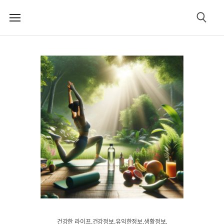
메
검
뉴
색
건강한 라이프.건강정보.유익한정보.생활정보.