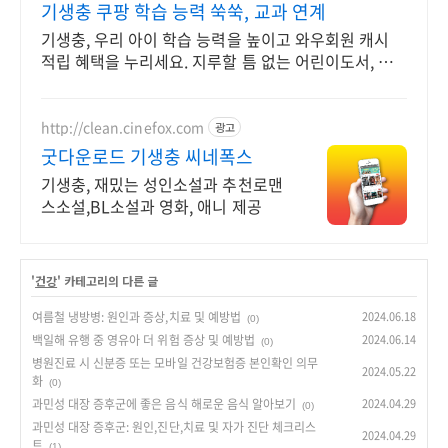
기생충 쿠팡 학습 능력 쑥쑥, 교과 연계
기생충, 우리 아이 학습 능력을 높이고 와우회원 캐시
적립 혜택을 누리세요. 지루할 틈 없는 어린이도서, 아
이 상상력을 자극해 즐거운 독서 시간을 선물하세요.
http://clean.cinefox.com
광고
굿다운로드 기생충 씨네폭스
기생충, 재밌는 성인소설과 추천로맨
스소설,BL소설과 영화, 애니 제공
'
건강
' 카테고리의 다른 글
여름철 냉방병: 원인과 증상,치료 및 예방법
2024.06.18
(0)
백일해 유행 중 영유아 더 위험 증상 및 예방법
2024.06.14
(0)
병원진료 시 신분증 또는 모바일 건강보험증 본인확인 의무
2024.05.22
화
(0)
과민성 대장 증후군에 좋은 음식 해로운 음식 알아보기
2024.04.29
(0)
과민성 대장 증후군: 원인,진단,치료 및 자가 진단 체크리스
2024.04.29
트
(1)