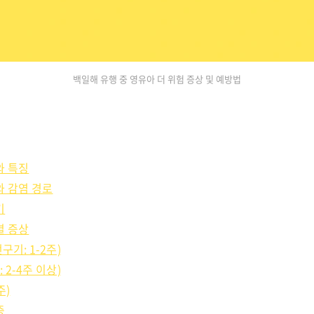
백일해 유행 중 영유아 더 위험 증상 및 예방법
와 특징
 감염 경로
기
별 증상
구기: 1-2주)
 2-4주 이상)
주)
증