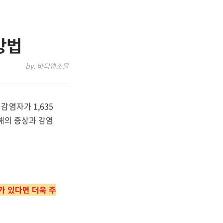
방법
by. 바디앤소울
염자가 1,635
해의 증상과 감염
가 있다면 더욱 주