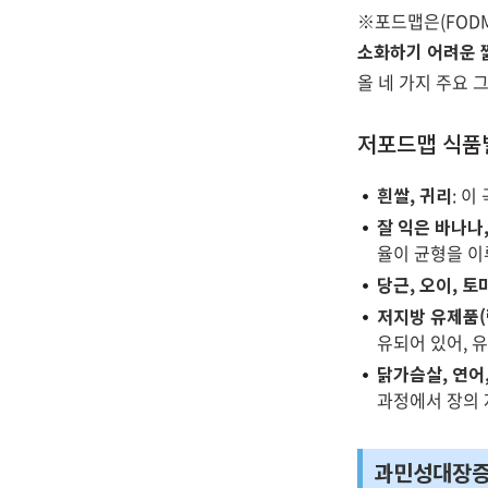
※포드맵은(FODMAP)
소화하기 어려운 
올 네 가지 주요 
저포드맵 식품
흰쌀, 귀리
: 
잘 익은 바나나,
율이 균형을 이
당근, 오이, 토
저지방 유제품(
유되어 있어, 
닭가슴살, 연어,
과정에서 장의 
과민성대장증