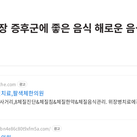
장 증후군에 좋은 음식 해로운 음
kche.com
광고
치료,팔색체한의원
코사거리,8체질진단&체질침&체질한약&체질음식관리. 위장병치료
b0bn4e86c80t9xfm5a.com/
광고