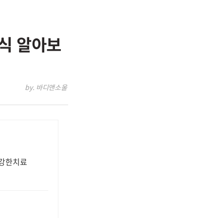
식 알아보
by. 바디앤소울
에강한치료