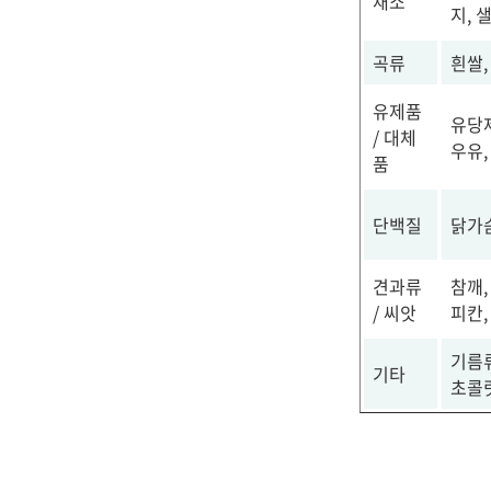
채소
지, 
곡류
흰쌀,
유제품
유당제
/ 대체
우유,
품
단백질
닭가슴
견과류
참깨,
/ 씨앗
피칸,
기름류
기타
초콜