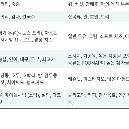
샐러리, 죽순
워, 버섯, 양배추, 파의 녹색 부
 귀리, 감자, 쌀국수
잡곡류, 밀, 호밀, 보리
거 우유(락토스 프리), 아몬드
일반 우유, 크림, 소프트 치즈,
 저지방 요구르트, 경성 치즈
소시지, 가공육, 높은 지방을 포
살, 연어, 대구, 두부, 쇠고기
육류는 FODMAP이 높은 첨가물
 땅콩, 호두, 호박씨, 밤, 완두콩,
캐슈넛, 피스타치오, 많은 아몬
 잣, 치아씨드, 햄프씨드
, 메이플시럽 (소량), 설탕, 다크
올리고당, 커피, 탄산음료, 인
릿
등)