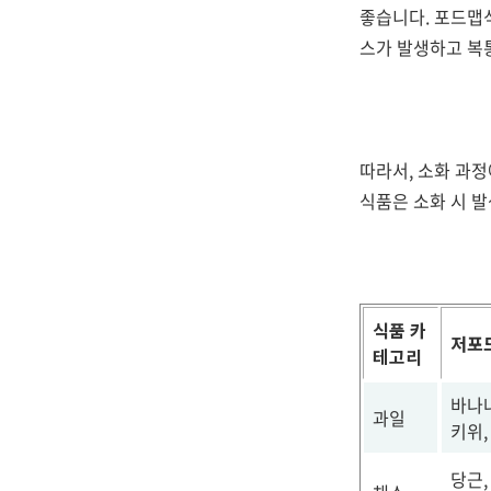
좋습니다. 포드맵
스가 발생하고 복통
따라서, 소화 과
식품은 소화 시 발
식품 카
저포
테고리
바나나
과일
키위,
당근,