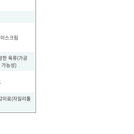
분
 아이스크림
함한 육류(가공
 가능성)
드
공감미료(자일리톨