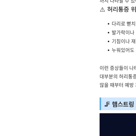
까지 나타날 수 있
⚠️ 허리통증 
다리로 뻗치
발가락이나 
기침이나 재
누워있어도 
이런 증상들이 나
대부분의 허리통증
않을 때부터 예방
🦵 햄스트링