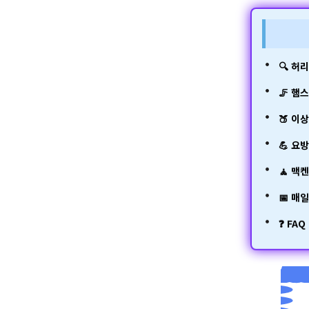
🔍 허
🦵 햄
🍑 이
💪 요
🧘 맥
📅 매
❓ FAQ