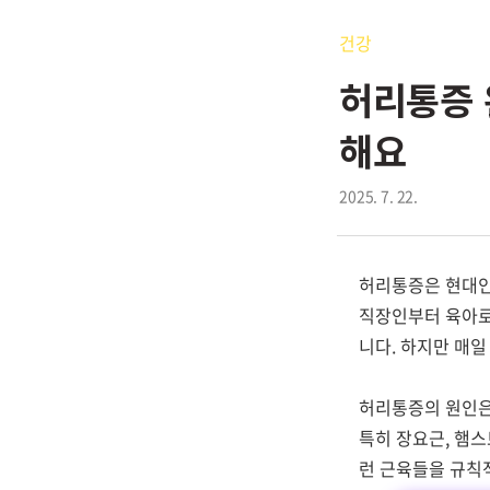
건강
허리통증 
해요
2025. 7. 22.
허리통증은 현대인
직장인부터 육아로
니다. 하지만 매일
허리통증의 원인은
특히 장요근, 햄스
런 근육들을 규칙