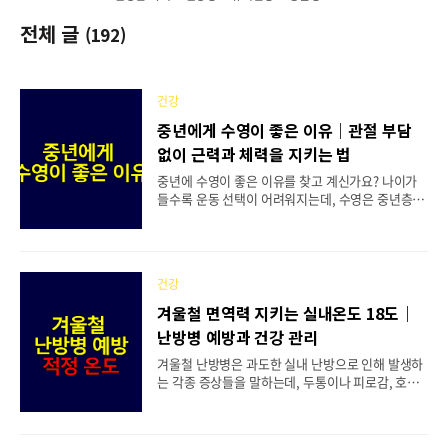
전체 글
(192)
건강
중년에게 수영이 좋은 이유｜관절 부담
없이 근력과 체력을 지키는 법
중년에 수영이 좋은 이유를 찾고 계신가요? 나이가
들수록 운동 선택이 어려워지는데, 수영은 중년층에
게 가장 이상적인 운동으로 꼽혀요. 특히 40대 이후
부터는 관절에 무리가 가지 않으면서도 전신 운동 효
과를 볼 수 있는 수영이 건강 관리의 핵심이 되고 있
어요. 중년에 수영을 시작하면 심폐 기능 향상은 물
건강
론 근력 유지와 체중 관리까지 한 번에 해결할 수 있
어요. 물속에서는 체중의 약 90%가 부력으로 지지
겨울철 면역력 지키는 실내온도 18도｜
되기 때문에 무릎이나 허리에 부담 없이 운동할 수
난방병 예방과 건강 관리
있죠. 오늘은 중년 수영의 구체적인 효과와 시작 방
법을 자세히 알아볼게요.📋 목차🏊 중년 수영이 관
겨울철 난방병은 과도한 실내 난방으로 인해 발생하
절 건강에 좋은 이유💪 심폐 기능 향상과 근력 강화
는 각종 증상들을 말하는데, 두통이나 피로감, 호흡
효과🧠 정신 건강과 스트레스 해소 효과⚖️ 체중 관리
기 질환 등이 대표적이죠. 겨울철 난방병 예방을 위
와 대사 증진 효과🎯 중년에 수영 시작하는 방법..
한 적정 실내온도는 18~20도로, 우리 몸의 면역력을
지키는 과학적 근거가 있는 온도예요. 보건복지부와