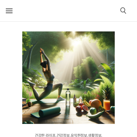
메
검
뉴
색
건강한 라이프.건강정보.유익한정보.생활정보.