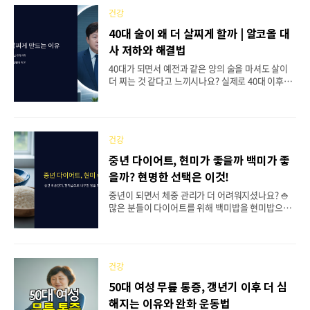
질병관리본부에서도 이 온도를 권장하고 있는데, 실
건강
제로 체온조절에 가장 부담이 적은 온도가 바로 18
도라고 해요. 많은 분들이 추운 겨울에 실내온도를
40대 술이 왜 더 살찌게 할까 | 알코올 대
높게 설정하는데, 오히려 이것이 건강을 해칠 수 있
사 저하와 해결법
어요. 실내온도가 24도 이상으로 올라가면 피부 건
조와 두통, 무기력감이 2배나 증가한다는 연구 결과
40대가 되면서 예전과 같은 양의 술을 마셔도 살이
도 있답니다. 반대로 18도 이하로 떨어지면 감기 발
더 찌는 것 같다고 느끼시나요? 실제로 40대 이후에
생률이 1.7배 상승하니, 적정온도 유지가 정말 중요
는 신체의 대사 기능이 크게 변화하면서 알코올로 인
한 거예요.📋 목차🌡️ 겨울철 난방병 예방 적정 실..
한 체중 증가가 가속화되는 시기예요. 특히 44세를
기점으로 우리 몸의 알코올 대사 능력이 급격히 떨어
지면서 같은 양의 술을 마셔도 더 많은 지방이 축적
건강
되는 현상이 나타나죠. 한국 40대 남성의 비만율은 4
7%로 전 연령대 중 가장 높은 수치를 보이고 있어요.
중년 다이어트, 현미가 좋을까 백미가 좋
이는 단순히 나이가 들어서가 아니라, 이 시기에 집
을까? 현명한 선택은 이것!
중되는 회식 문화와 스트레스, 그리고 변화된 신체
대사가 복합적으로 작용한 결과랍니다. 오늘은 40대
중년이 되면서 체중 관리가 더 어려워지셨나요? 🍚
이후 술이 살찌게 만드는 구체적인 메커니즘과 현실
많은 분들이 다이어트를 위해 백미밥을 현미밥으로
적인 해결 방법을 자세히 알아보도록 할게요.📋 목
바꾸는데, 정말 효과가 있을까요? 실제로 현미와 백
차🔥 40대 신진대사 변화와 알코올 분해 능력..
미의 칼로리는 거의 동일하다는 사실, 알고 계셨나
요? 하지만 영양 성분과 체내 작용 방식에서는 분명
한 차이가 있어요. 중년 다이어트에서 탄수화물 선택
건강
은 단순히 칼로리만의 문제가 아니에요. 혈당 관리,
포만감 유지, 영양소 균형 등 여러 요소를 고려해야
50대 여성 무릎 통증, 갱년기 이후 더 심
하죠. 오늘은 현미밥과 백미밥의 실제 차이점과 중년
해지는 이유와 완화 운동법
다이어트에 미치는 영향을 객관적으로 살펴보겠습