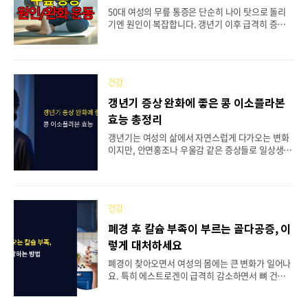
니다.📋 목차🌾 현미밥 백미밥 칼로리 영양성분 비
50대 여성의 무릎 통증은 단순히 나이 탓으로 돌리
교💪 중년 다이어트 효과 차이점📊 혈당지수와 포만
기엔 원인이 복잡합니다. 갱년기 이후 급격히 증가하
감 차이🔬 소화흡수율과 실제 섭취 시 주의점⚠️ 현미
는 무릎 관절염은 여성호르몬 감소와 밀접한 관련이
밥 부작용과 위험성✅ 중년 다이어트 현실적인 선택
있죠. 2023년 통계를 보면 무릎관절염 환자 344만여
법❓ F..
명 중에서 50대 이상 여성이 228만여 명으로 전체의
66%를 차지한다고 해요. 특히 폐경기 이후 에스트
건강
로겐이 감소하면서 뼈 건강이 나빠지고 근육량이 줄
어들어 무릎 관절에 부담이 가중되는데요. 하지만 적
갱년기 증상 완화에 좋은 콩 이소플라본
절한 운동과 관리를 통해 충분히 개선할 수 있어요.
효능 총정리
오늘은 50대 여성을 위한 무릎 통증 완화 운동법을
자세히 알아보겠습니다.📋 목차🔍 50대 여성 무릎
갱년기는 여성의 삶에서 자연스럽게 다가오는 변화
통증의 원인과 특징💪 무릎 강화 운동 10분 프로그
이지만, 안면홍조나 우울감 같은 증상들로 일상생활
램🏃‍♀️ 엉덩이 근육 강화 운동법🚴‍♀️ 무릎에 안전한 유
이 힘들어지기도 해요. 많은 분들이 호르몬 치료 대
산소 운동⚠️ 피해야 할 운동..
신 자연스러운 방법을 찾고 계시는데, 그중에서도 콩
의 이소플라본 성분이 주목받고 있어요. 실제로 콩이
갱년기 증상 완화에 도움이 될까요? 오늘은 콩에 함
건강
유된 이소플라본이 어떻게 작용하는지, 그리고 실제
연구 결과는 어떤지 자세히 살펴보려고 해요. 특히
폐경 후 칼슘 부족이 부르는 골다공증, 이
안면홍조 완화부터 우울증 개선, 골다공증 예방까지
렇게 대처하세요
다양한 효과들을 과학적 근거와 함께 정리해 드릴게
요.📋 목차🌱 이소플라본의 작용 원리와 체내 메커
폐경이 찾아오면서 여성의 몸에는 큰 변화가 일어나
니즘🔥 안면홍조와 열감 완화 효과 연구 결과😊 우
요. 특히 에스트로겐이 급격히 감소하면서 뼈 건강에
울증과 인지기능 개선 효과💪 골다공증 예방과 심혈
빨간불이 켜지죠. 많은 폐경 여성들이 골다공증을 걱
관 건강 효과🥣 효과적인 콩 섭취 방법과 흡수율⚫
정하는 이유도 바로 여기에 있어요. 우리나라 폐경