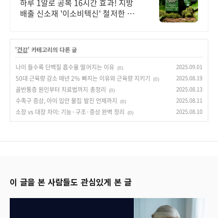
특가
하루 1알로 공복 16시간 효과! 지방
배출 신소재 '이소비텍신' 철저한 기
술력과 까다로운 공정을 거쳐 완성된
와사비 다이어트 제품입니다.
'
건강
' 카테고리의 다른 글
나이 들수록 단백질 흡수율 떨어지는 이유
2025.09.01
(0)
50대 근육량 감소 매년 2% 빠지는 이유와 근육량 지키기
2025.08.19
(0)
골반통증 원인부터 치료법까지 총정리
2025.08.13
(0)
수족구 증상, 아이 입안 물집 발진 언제까지
2025.08.11
(0)
소장 vs 대장 차이: 기능·구조·증상 완벽 정리
2025.08.10
(0)
이 글을 본 사람들도 관심있게 본 글