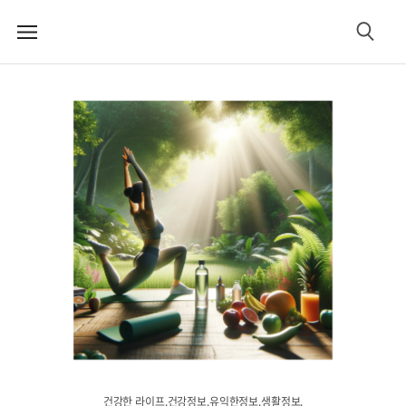
메
검
뉴
색
건강한 라이프.건강정보.유익한정보.생활정보.