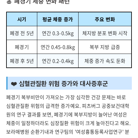
🍎 폐경기 체중 변화 패턴
시기
평균 체중 증가
주요 변화
폐경 전 5년
연간 0.3-0.5kg
체지방 분포 변화 시작
폐경기
연간 0.45-0.8kg
복부 지방 급증
폐경 후 5년
연간 0.2-0.4kg
체중 증가 속도 둔화
❤️ 심혈관질환 위험 증가와 대사증후군
폐경기 복부비만이 가져오는 가장 심각한 건강 문제는 바로
심혈관질환 위험의 급격한 증가예요. 피츠버그 공중보건대학
원의 연구 결과를 보면, 폐경기에 복부지방이 늘어난 여성은
체중이 일정하더라도 심장질환 위험이 크게 높아진다고 해요.
보라매병원 순환기내과 연구팀의 '여성흉통등록사업연구' 분