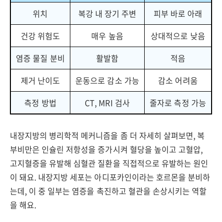
위치
복강 내 장기 주변
피부 바로 아래
건강 위험도
매우 높음
상대적으로 낮음
염증 물질 분비
활발함
적음
제거 난이도
운동으로 감소 가능
감소 어려움
측정 방법
CT, MRI 검사
줄자로 측정 가능
내장지방의 병리학적 메커니즘을 좀 더 자세히 살펴보면, 복
부비만은 인슐린 저항성을 증가시켜 혈당을 높이고 고혈압,
고지혈증을 유발해 심혈관 질환을 직접적으로 유발하는 원인
이 돼요. 내장지방 세포는 아디포카인이라는 호르몬을 분비하
는데, 이 중 일부는 염증을 촉진하고 혈관을 손상시키는 역할
을 해요.