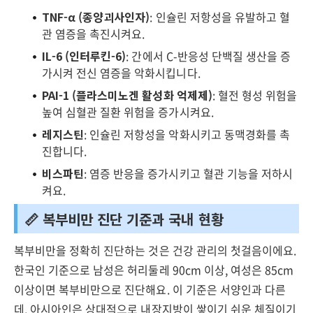
TNF-α (종양괴사인자)
: 인슐린 저항성을 유발하고 혈
관 염증을 촉진시켜요.
IL-6 (인터루킨-6)
: 간에서 C-반응성 단백질 생산을 증
가시켜 전신 염증을 악화시킵니다.
PAI-1 (플라스미노겐 활성화 억제제)
: 혈전 형성 위험을
높여 심혈관 질환 위험을 증가시켜요.
레지스틴
: 인슐린 저항성을 악화시키고 동맥경화를 촉
진합니다.
비스파틴
: 염증 반응을 증가시키고 혈관 기능을 저하시
켜요.
📏 복부비만 진단 기준과 국내 현황
복부비만을 정확히 진단하는 것은 건강 관리의 첫걸음이에요.
한국인 기준으로 남성은 허리둘레 90cm 이상, 여성은 85cm
이상이면 복부비만으로 진단해요. 이 기준은 서양인과 다른
데, 아시아인은 상대적으로 내장지방이 쌓이기 쉬운 체질이기