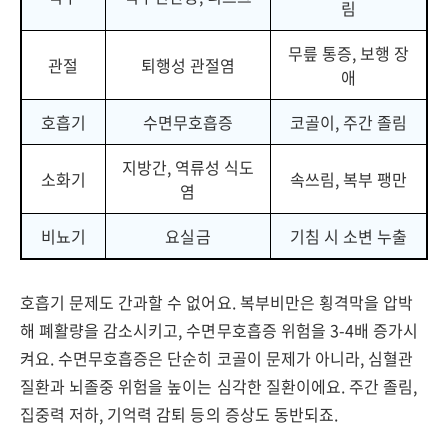
림
무릎 통증, 보행 장
관절
퇴행성 관절염
애
호흡기
수면무호흡증
코골이, 주간 졸림
지방간, 역류성 식도
소화기
속쓰림, 복부 팽만
염
비뇨기
요실금
기침 시 소변 누출
호흡기 문제도 간과할 수 없어요. 복부비만은 횡격막을 압박
해 폐활량을 감소시키고, 수면무호흡증 위험을 3-4배 증가시
켜요. 수면무호흡증은 단순히 코골이 문제가 아니라, 심혈관
질환과 뇌졸중 위험을 높이는 심각한 질환이에요. 주간 졸림,
집중력 저하, 기억력 감퇴 등의 증상도 동반되죠.