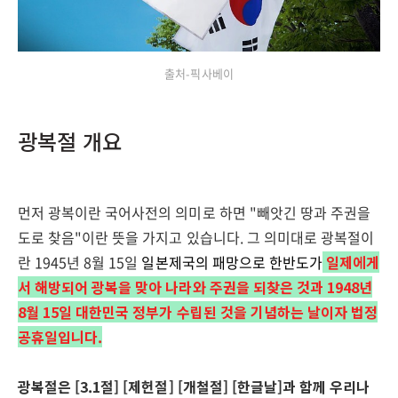
출처-픽사베이
광복절 개요
먼저 광복이란 국어사전의 의미로 하면 "빼앗긴 땅과 주권을
도로 찾음"이란 뜻을 가지고 있습니다. 그 의미대로 광복절이
란 1945년 8월 15일
일본제국의 패망으로 한반도가
일제에게
서 해방되어 광복을 맞아 나라와 주권을 되찾은 것과 1948년
8월 15일 대한민국 정부가 수립된 것을 기념하는 날이자 법정
공휴일입니다.
광복절은 [3.1절] [제헌절] [개철절] [한글날]과 함께 우리나