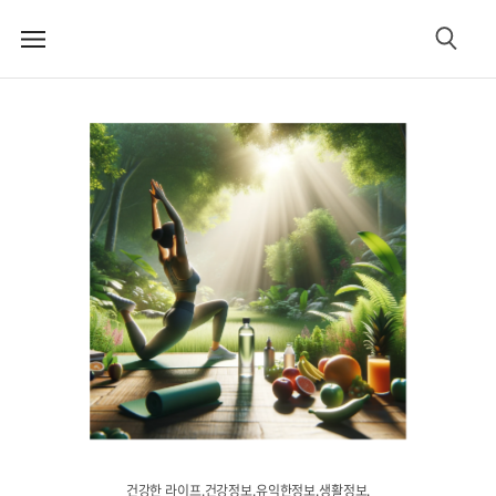
메
검
뉴
색
건강한 라이프.건강정보.유익한정보.생활정보.