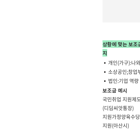
상황에 맞는 보조금
지
개인(가구):나
소상공인;창업
법인:기업 역량
보조금 예시
국민취업 지원제도
(디딤씨앗통장)
지원가정양육수당(중
지원(아산시)