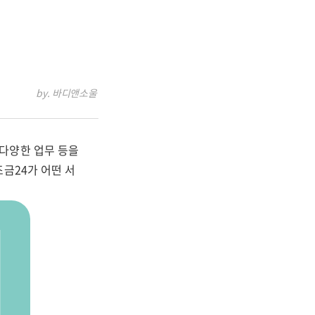
by. 바디앤소울
다양한 업무 등을
금24가 어떤 서