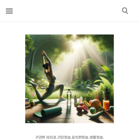
메
검
뉴
색
건강한 라이프.건강정보.유익한정보.생활정보.