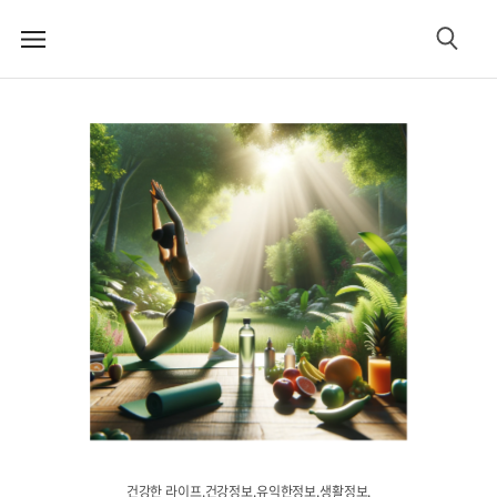
메
검
뉴
색
건강한 라이프.건강정보.유익한정보.생활정보.