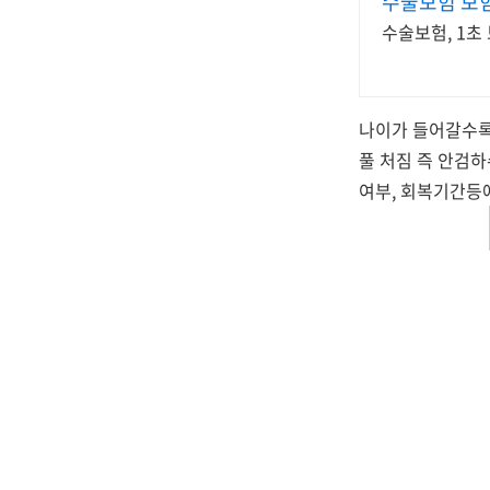
수술보험 보
수술보험, 1초
나이가 들어갈수록
풀 처짐 즉 안검하
여부, 회복기간등