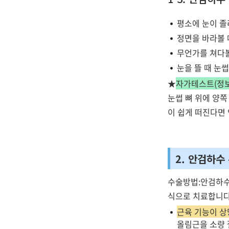
평소에 눈이 졸
정면을 바라볼 
무언가를 쳐다볼 
눈을 뜰 때 눈
★
자가테스트(정보
눈썹 뼈 위에 양쪽
이 쉽게 떠진다면
2. 안검하수
수술방법:안검하수
식으로 치료합니다
근육 기능이 상
올림근을 소량 