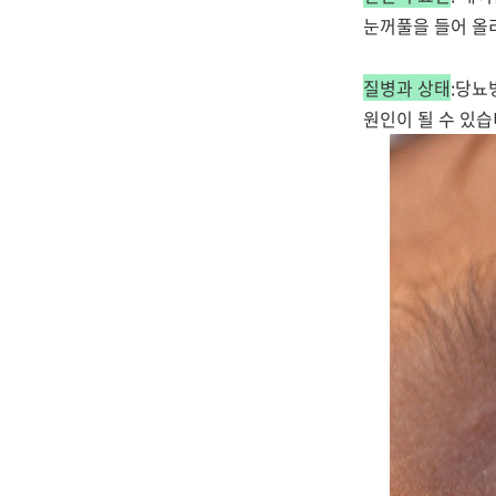
눈꺼풀을 들어 올
질병과 상태
:당뇨
원인이 될 수 있습