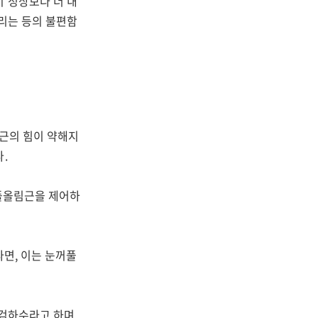
이 정상보다 더 내
거리는 등의 불편함
러근의 힘이 약해지
.
꺼풀올림근을 제어하
다면, 이는 눈꺼풀
안검하수라고 하며,