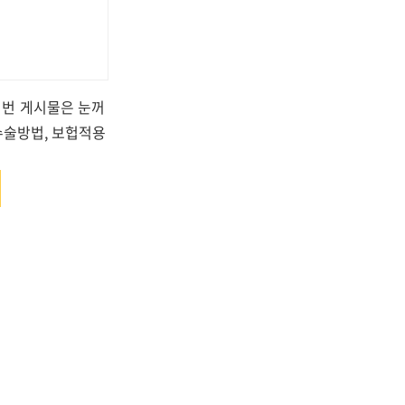
이번 게시물은 눈꺼
수술방법, 보헙적용