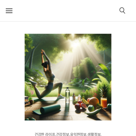
메
검
뉴
색
건강한 라이프.건강정보.유익한정보.생활정보.