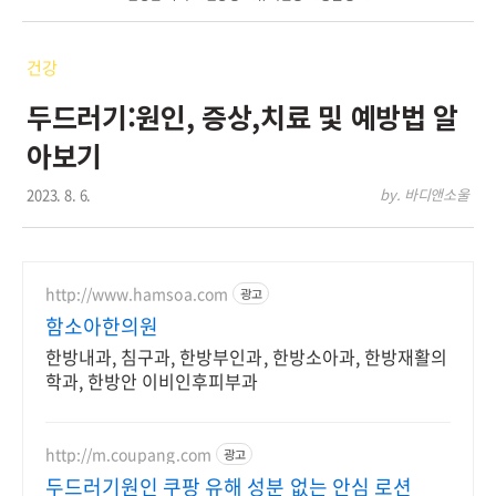
건강
두드러기:원인, 증상,치료 및 예방법 알
아보기
2023. 8. 6.
by. 바디앤소울
http://www.hamsoa.com
광고
함소아한의원
한방내과, 침구과, 한방부인과, 한방소아과, 한방재활의
학과, 한방안 이비인후피부과
http://m.coupang.com
광고
두드러기원인 쿠팡 유해 성분 없는 안심 로션