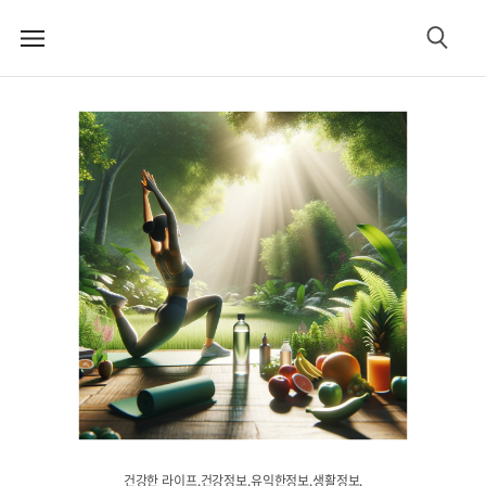
메
검
뉴
색
건강한 라이프.건강정보.유익한정보.생활정보.