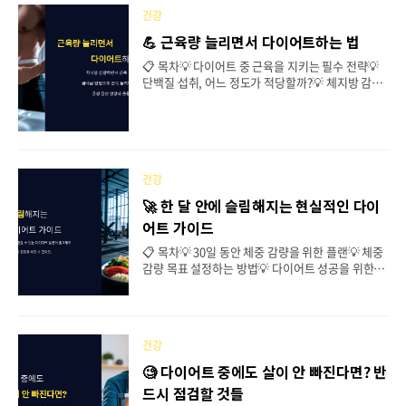
기초대사량(BMR, Basal Metabolic Rate) 때문이
건강
에요! 기초대사량이 낮으면 같은 음식을 먹어도 살이
💪 근육량 늘리면서 다이어트하는 법
쉽게 찌고, 감량 속도도 느려질 수 있어요. 😵‍💫 그럼
기초대사량을 높이는 효과적인 방법을 하나씩 알아
📋 목차💡 다이어트 중 근육을 지키는 필수 전략💡
볼까요? 👇 살이 가장 빨리 빠지는 운동 순서 💡 기초
단백질 섭취, 어느 정도가 적당할까?💡 체지방 감소
대사량이란? 다이어트와의 관계 "기초대사량이 뭔
와 근육량 증가를 동시에 하는 방법💡 근력운동이 체
가요?" 🤔 ..
지방 감량에 중요한 이유💡 운동 후 영양 섭취 타이
밍 가이드💡 다이어트 후 처진 살 관리하는 법💡 다
이어트 관련 자주 묻는 질문 (FAQ) "근육을 유지하
면서 체지방을 감량할 수 있을까요?" 많은 사람들이
다이어트를 하면 근육도 함께 줄어든다고 생각해요.
건강
하지만 올바른 방법을 따르면 체지방을 줄이면서도
🚀 한 달 안에 슬림해지는 현실적인 다이
근육을 늘릴 수 있어요. 😊 그렇다면 근육량을 유지
어트 가이드
하거나 증가시키면서 체지방을 감량하는 방법을 알
아볼까요? 👇 다이어트 중에 부담없는 야식 추천 💡
📋 목차💡 30일 동안 체중 감량을 위한 플랜💡 체중
다이어트 중 근육을 지키는 필수 전략 "다이어트 중
감량 목표 설정하는 방법💡 다이어트 성공을 위한 습
에도 근육을 유지하려면 어떻게 해야 할..
관 만들기💡 지방을 태우는 생활 속 작은 변화들💡
다이어트하면서도 사회생활 유지하는 법💡 지속 가
능한 다이어트 습관 정착하기💡 다이어트 관련 자주
묻는 질문 (FAQ)"한 달 안에 날씬해질 수 있을까?"
건강
🤔한 달 동안 현실적으로 체중을 감량하려면 극단적
인 방법이 아닌, 꾸준히 실천할 수 있는 다이어트 플
🧐 다이어트 중에도 살이 안 빠진다면? 반
랜이 필요해요. 너무 무리하면 요요 현상이 오거나
드시 점검할 것들
건강을 해칠 수 있기 때문이에요. 💡 그럼, 효과적인