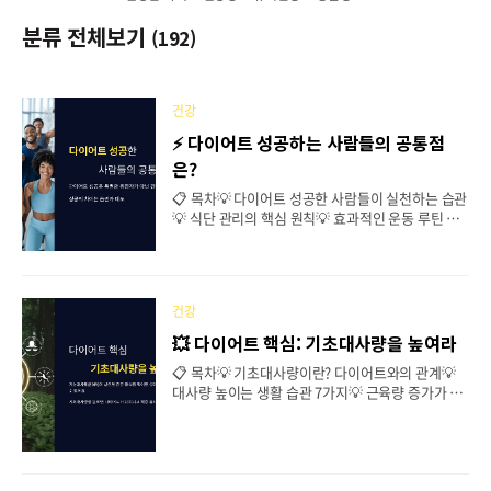
분류 전체보기
(192)
건강
⚡ 다이어트 성공하는 사람들의 공통점
은?
📋 목차💡 다이어트 성공한 사람들이 실천하는 습관
💡 식단 관리의 핵심 원칙💡 효과적인 운동 루틴 만
들기💡 다이어트 중 스트레스 관리법💡 목표 체중
도달 후 유지하는 비결💡 다이어트 실패 후 다시 시
작하는 방법💡 다이어트 관련 자주 묻는 질문 (FA
Q) "다이어트를 성공한 사람들은 도대체 무엇이 다
건강
를까요?" 🤔 같은 운동을 하고, 같은 식단을 따르는
데도 누군가는 성공하고, 누군가는 실패하는 이유가
💥 다이어트 핵심: 기초대사량을 높여라
있어요. 그 차이는 바로 습관과 태도입니다! 그럼 다
📋 목차💡 기초대사량이란? 다이어트와의 관계💡
이어트에 성공하는 사람들이 실천하는 핵심 습관과
대사량 높이는 생활 습관 7가지💡 근육량 증가가 다
전략을 하나씩 알아볼까요? 👇 살 빠지는 음식과 피
이어트에 미치는 영향💡 대사량을 높이는 최고의 식
해야 할 음식 💡 다이어트 성공한 사람들이 실천하는
품💡 나이 들수록 살이 쉽게 찌는 이유💡 기초대사
습관 "왜 어떤 사람들은 다이어트에 성공하고, 어떤
량이 낮으면 다이어트가 어려운 이유💡 다이어트 관
사람들은 실패할까요?" 🤔 다이어트에..
련 자주 묻는 질문 (FAQ) 아무리 다이어트를 해도 살
이 잘 빠지지 않는 이유가 뭘까요? 🤔 그 이유는 바로