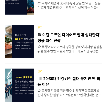
30일 체중 감량 플랜을 하나씩 살펴볼까요? 👇 급격
📋 목차💡 체중계 숫자에 속지 않는 법💡 몸이 붓는
한 다이어트가 탄력에 미치는 영향 💡 30일 동안 체
이유와 해결 방법💡 수면 부족이 살이 찌는 이유💡
중 감량을 위한 플랜한 달 안에 효과적으로 체중을
물 마시는 습관이 다이어트에 미치는 영향💡 소화 장
감량하려면 식단, 운동, ..
애와 다이어트의 관계💡 다이어트가 우울감을 유발
하는 이유와 해결책💡 다이어트 관련 자주 묻는 질문
(FAQ) "다이어트를 열심히 하는데도 살이 빠지지 않
건강
는다?" 😱 이런 경험이 있다면, 몇 가지 중요한 점검
사항을 확인해야 해요. 체중이 줄어들지 않는 이유는
🛑 이걸 모르면 다이어트 절대 실패한다!
단순한 식단 문제만이 아니라, 몸 상태, 생활 습관,
성공 핵심 전략
호르몬 등 여러 요인이 작용할 수 있습니다. 그럼, 살
이 안 빠지는 원인과 해결 방법을 하나씩 살펴볼까
📋 목차💡 다이어트의 정확한 정의💡 체지방 감량을
요? 👇 다이어트 중에 부담 없는 야식 추천 💡 체중계
위한 필수 방법💡 효과적인 다이어트 식단 구성법💡
숫자에 속지 않는 법 체중이 줄지 않는다고 다이어트
운동 없이 살 빼는 다이어트 핵심 전략💡 요요 없이
가 실패한 것은 아..
체중 감량을 유지하는 비법💡 다이어트할 때 절대 하
면 안 되는 실수💡 다이어트 관련 자주 묻는 질문 (FA
Q) 다이어트를 한다고 무조건 굶거나, 무리한 운동
건강
을 하면 실패할 가능성이 높아요. 성공적인 다이어트
를 위해서는 정확한 개념과 올바른 방법을 아는 것이
🏃‍♂️ 20·30대 건강검진 절대 놓치면 안 되
중요하답니다. 🧐 내가 생각했을 때 가장 중요한 것
는 이유
은 다이어트는 단순히 체중을 줄이는 것이 아니라
'건강하게' 감량하는 과정이어야 한다는 점이에요.
📋 목차젊은 층을 위한 필수 건강검진 항목조기 발
체지방을 줄이고 근육량을 유지하는 것이 핵심이죠!
견이 중요한 질병 리스트유전적 요인 확인하는 건강
💪 이제부터 다이어트 성공을 위한 필수 정보들을 하
검진건강검진 전후 운동과 영양관리법건강검진 결
나씩 살펴볼게요. ✔ 다이어트 도시락..
과 해석하는 법건강검진 후 생활 습관 개선 방법FAQ