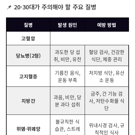
📌 20·30대가 주의해야 할 주요 질병
질병
발생 원인
예방 방법
고혈압
과도한 당 섭
혈당 검사, 건강한
당뇨병(2형)
취, 비만, 유전
식단, 체중 관리
기름진 음식,
저지방 식단, 유산
고지혈증
운동 부족
소 운동
금주, 간 기능 검
과음, 비만, 당
지방간
사, 저탄수화물 식
분 과다 섭취
단
불규칙한 식
위내시경 검사, 규
위염·위궤양
습관, 스트레
칙적인 식사