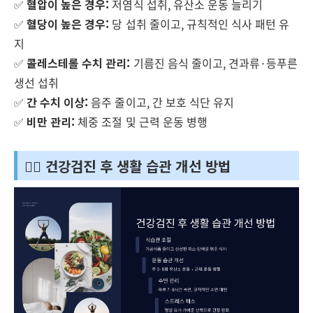
✅
혈압이 높은 경우:
저염식 섭취, 유산소 운동 늘리기
✅
혈당이 높은 경우:
당 섭취 줄이고, 규칙적인 식사 패턴 유
지
✅
콜레스테롤 수치 관리:
기름진 음식 줄이고, 견과류·등푸른
생선 섭취
✅
간 수치 이상:
음주 줄이고, 간 보호 식단 유지
✅
비만 관리:
체중 조절 및 근력 운동 병행
🏃‍♂️ 건강검진 후 생활 습관 개선 방법