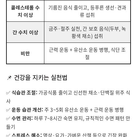
콜레스테롤 수
기름진 음식 줄이고, 등푸른 생선·견과
치 이상
류 섭취
금주·절주 실천, 간 보호 음식(두부, 녹
간 수치 이상
황색 채소) 섭취
근력 운동 + 유산소 운동 병행, 식단 조
비만
절
📌 건강을 지키는 실천법
✅
식습관 조절:
가공식품 줄이고 신선한 채소·단백질 위주 식
사
✅
운동 습관 개선:
주 3~5회 유산소 운동 + 근력 운동 병행
✅
수면 관리:
하루 7~8시간 숙면 유지, 규칙적인 수면 패턴 만
들기
✅
스트레스 해소:
명상·요가·가벼운 산책 등으로 긴장 완화