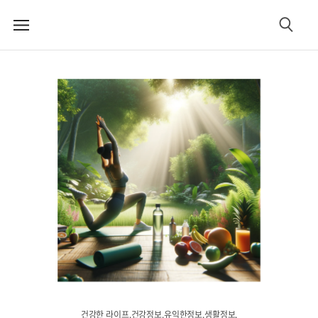
메
검
뉴
색
건강한 라이프.건강정보.유익한정보.생활정보.