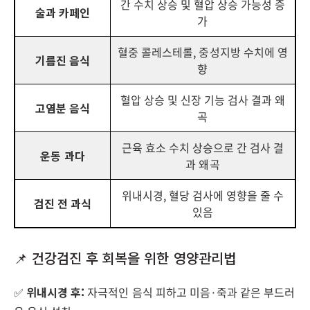
간 수치 상승 및 혈압 상승 가능성 증
술과 카페인
가
혈중 콜레스테롤, 중성지방 수치에 영
기름진 음식
향
혈압 상승 및 신장 기능 검사 결과 왜
고염분 음식
곡
근육 효소 수치 상승으로 간 검사 결
운동 과다
과 왜곡
위내시경, 혈당 검사에 영향을 줄 수
검진 전 과식
있음
📌 건강검진 후 회복을 위한 영양관리법
✅
위내시경 후:
자극적인 음식 피하고 미음·죽과 같은 부드러