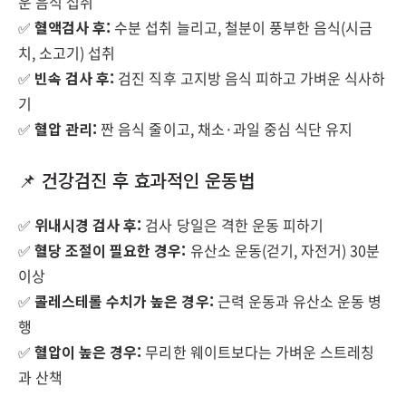
운 음식 섭취
✅
혈액검사 후:
수분 섭취 늘리고, 철분이 풍부한 음식(시금
치, 소고기) 섭취
✅
빈속 검사 후:
검진 직후 고지방 음식 피하고 가벼운 식사하
기
✅
혈압 관리:
짠 음식 줄이고, 채소·과일 중심 식단 유지
📌 건강검진 후 효과적인 운동법
✅
위내시경 검사 후:
검사 당일은 격한 운동 피하기
✅
혈당 조절이 필요한 경우:
유산소 운동(걷기, 자전거) 30분
이상
✅
콜레스테롤 수치가 높은 경우:
근력 운동과 유산소 운동 병
행
✅
혈압이 높은 경우:
무리한 웨이트보다는 가벼운 스트레칭
과 산책