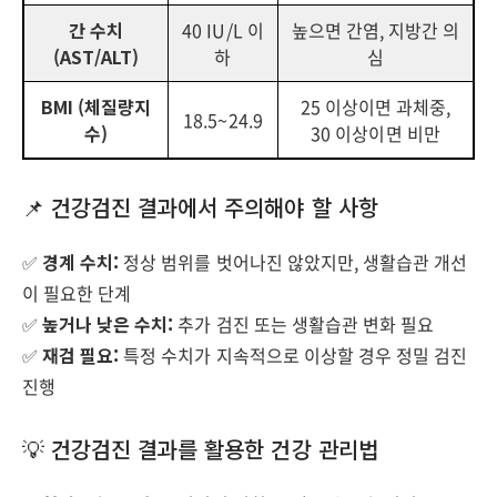
간 수치
40 IU/L 이
높으면 간염, 지방간 의
(AST/ALT)
하
심
BMI (체질량지
25 이상이면 과체중,
18.5~24.9
수)
30 이상이면 비만
📌 건강검진 결과에서 주의해야 할 사항
✅
경계 수치:
정상 범위를 벗어나진 않았지만, 생활습관 개선
이 필요한 단계
✅
높거나 낮은 수치:
추가 검진 또는 생활습관 변화 필요
✅
재검 필요:
특정 수치가 지속적으로 이상할 경우 정밀 검진
진행
💡 건강검진 결과를 활용한 건강 관리법