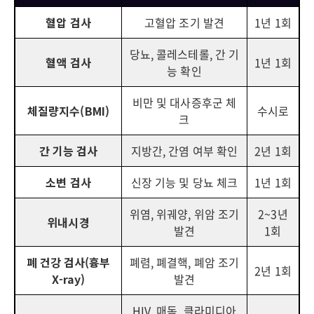
혈압 검사
고혈압 조기 발견
1년 1회
당뇨, 콜레스테롤, 간 기
혈액 검사
1년 1회
능 확인
비만 및 대사증후군 체
체질량지수(BMI)
수시로
크
간 기능 검사
지방간, 간염 여부 확인
2년 1회
소변 검사
신장 기능 및 당뇨 체크
1년 1회
위염, 위궤양, 위암 조기
2~3년
위내시경
발견
1회
폐 건강 검사(흉부
폐렴, 폐결핵, 폐암 조기
2년 1회
X-ray)
발견
HIV, 매독, 클라미디아