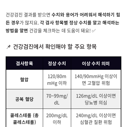
건강검진 결과를 받으면
수치와 용어가 어려워서 해석하기 힘
든 경우
가 많지요.
각 검사 항목별 정상 수치를 알고 해석하는
방법을 알면
건강을 체크하는 데 도움이 돼요! ✅
📌 건강검진에서 확인해야 할 주요 항목
검사항목
정상 수치
이상 수치 의미
120/80m
140/90mmHg 이상이
혈압
mHg 이하
면 고혈압 위험
70~99mg/
126mg/dL 이상이면
공복 혈당
dL
당뇨병 의심
콜레스테롤 (총
200mg/dL
240mg/dL 이상이면
콜레스테롤)
이하
심혈관 질환 위험