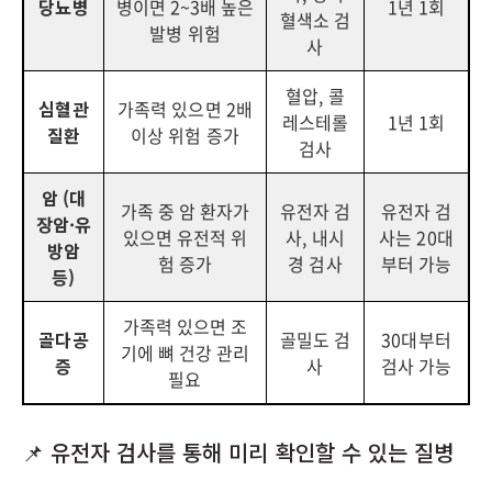
당뇨병
병이면 2~3배 높은
1년 1회
혈색소 검
발병 위험
사
혈압, 콜
심혈관
가족력 있으면 2배
레스테롤
1년 1회
질환
이상 위험 증가
검사
암 (대
가족 중 암 환자가
유전자 검
유전자 검
장암·유
있으면 유전적 위
사, 내시
사는 20대
방암
험 증가
경 검사
부터 가능
등)
가족력 있으면 조
골다공
골밀도 검
30대부터
기에 뼈 건강 관리
증
사
검사 가능
필요
📌 유전자 검사를 통해 미리 확인할 수 있는 질병