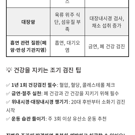
스
육류 위주 식
대장내시경 검사,
대장암
단, 섬유질 부
채소 섭취 증가
족
흡연 관련 질환(폐
흡연, 대기오
금연, 폐 건강 검진
암·만성 기관지염)
염
💡 건강을 지키는 조기 검진 팁
✅
1년 1회 건강검진 필수
: 혈압, 혈당, 콜레스테롤 체크
✅
금연·절주 실천
: 폐 건강과 간 건강을 지키기 위해 필수
✅
위내시경·대장내시경 챙기기
: 20대 후반부터 소화기 검진
시작
✅
운동 습관 들이기
: 주 3회 이상 유산소 운동 추천