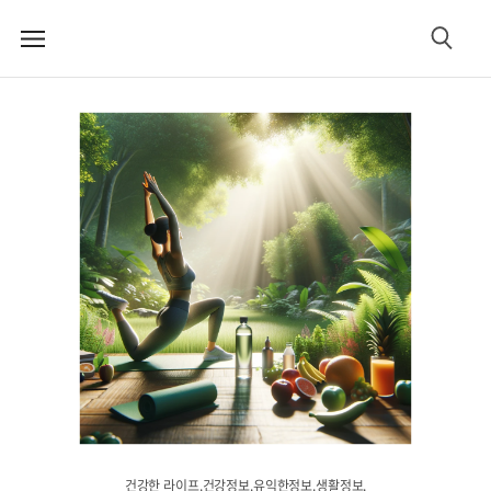
메
검
뉴
색
건강한 라이프.건강정보.유익한정보.생활정보.