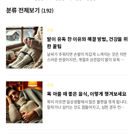
분류 전체보기
(192)
건강
발이 유독 찬 이유와 해결 방법, 건강을 위
한 꿀팁
날씨가 추워지면 손발이 차갑게 느껴지는 것은 자연
스러운 반응이지만, 계절과 상관없이 발이 유독 차가
운 경우라면 한 번쯤 그 원인을 고민해 볼 필요가 있
습니다. 이는 단순히 체질 때문일 수도 있지만, 건강
이상 신호일 가능성도 배제할 수 없습니다. 발이 차
가운 이유와 이를 해결하기 위한 실질적인 방법을 알
건강
아보고, 건강을 지키는 데 유용한 팁까지 자세히 살
펴보겠습니다. 목차발이 차가운 이유는 다양합니다
목 아플 때 좋은 음식, 이렇게 챙겨보세요
여성에게 더 흔한 이유도 있습니다발이 차갑다면 의
목이 아프면 일상생활에서 많은 불편을 겪게 됩니다.
심해볼 건강 문제들발이 차가울 때 확인해볼 간단한
말하거나 삼키는 것도 힘들어지고, 심한 경우 컨디션
체크리스트발을 따뜻하게 하는 실생활 팁발이 따뜻
까지 크게 저하될 수 있습니다. 이런 상황에서는 몸
해지면 삶의 질이 달라집니다 혈액순환 개선하는 최
을 따뜻하게 유지하며 목 건강에 도움이 되는 음식을
고의 식품들발이 차가운이유는 다양합니다 발이 차
선택하는 것이 매우 중요합니다. 자극적이지 않은 부
갑게 느껴지는 이유는 사람마다 다릅니다. 가장 흔히
드러운 음식을 섭취하면 목의 통증 완화와 회복에 효
알려진 원인은 혈액순..
과적입니다. 일상적으로 구할 수 있는 재료들로 준