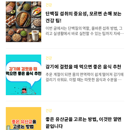
비할 수 있는 음식을 통해 목을 건강하게 유지하는
건강
방법을 알아보세요. 목차따뜻한 꿀물로 시작하세요
단백질 섭취의 중요성, 모르면 손해 보는
부드러운 죽이나 스프는 필수입니다배즙으로 천연
건강 팁!
감기약을 챙겨요따뜻한 차로 목을 보호하세요바나
나로 가볍게 채우세요요구르트로 목을 진정시키세
이번 글에서는 단백질의 역할, 올바른 섭취 방법, 그
요수분 보충은 필수입니다흑마늘로 면역력 강화하
리고 실생활에서 바로 실천할 수 있는 팁까지 자세히
기고구마로 부드럽게 영양 섭취아보카도 섭취로 목
이야기해 보겠습니다. 단백질이 중요하다는 얘기는
건강 챙기기호박씨로 건강한 간식 ..
많이 들어보셨을 거예요. 건강을 위해서 꼭 챙겨야
하는 필수 영양소라는 것도 잘 알고 계시죠? 특히 나
이가 들수록 단백질의 중요성은 더 커지는데요. 단
건강
백질이 부족하면 체력이 떨어지고, 근육이 약해질 뿐
만 아니라 면역력도 약해질 수 있습니다. 반대로 충
감기에 걸렸을 때 먹으면 좋은 음식 추천
분히 섭취하면 더 튼튼한 몸을 만들 수 있고, 피부와
추운 계절이 되면 몸의 면역력이 쉽게 떨어져 감기에
머리카락 같은 외적인 건강까지 좋아질 수 있습니다.
걸리기 쉬워요. 이럴 때는 따뜻한 음식과 수분을 충
중요한 건 단백질을 얼마나 섭취하느냐도 중요하지
분히 섭취해 몸을 빠르게 회복시키는 것이 중요합니
만, 어떤 음식에서 어떻게 챙겨 먹느냐는 점입니
다. 오늘은 감기로 기운이 없을 때 부담 없이 먹을 수
다. 목차단백질이 하는 역할단백질 섭취, 이렇게 하
있으면서도 증상 완화에 도움을 주는 음식들을 정리
면 효과적입니다단백질을 충분히 섭취하지 못하면
해 드릴게요. 일상에서 쉽게 챙길 수 있는 먹거리만
나타나는 문..
골라 담았으니 편하게 참고하세요. 📋 목차감기에
좋은 따뜻한 차감기를 이기는 뜨끈한 국물 요리과일
건강
로 비타민을 보충하세요면역력을 강화하는 식품자
좋은 유산균을 고르는 방법, 이것만 알면
주 묻는 질문 감기로 착각하기 쉬운 질환들 감기에
끝입니다
좋은 따뜻한 차 생강차생강차는 감기에 걸렸을 때 가