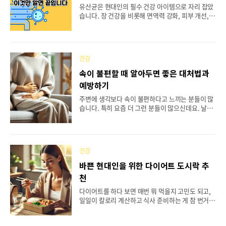
장 효과적인 음료 중 하나로 꼽힙니다. 생강은 혈액
유산균은 현대인의 필수 건강 아이템으로 자리 잡았
순환을 촉진하고 몸을 따뜻하게 해 주며, 특히 오한
습니다. 장 건강을 비롯해 면역력 강화, 피부 개선,
증상을 줄이는 데 도움을 줍니다. 생강에는 강력한
여성 건강, 심지어 정신 건강에까지 긍정적인 영향을
항균 작용이..
미치는 유산균 제품은 이제 많은 사람들에게 필수품
으로 여겨지고 있습니다. 그러나 시장에는 너무나 많
은 종류의 유산균 제품이 존재해 어떤 제품을 선택해
건강
야 할지 혼란스럽기도 합니다. 무엇보다 중요한 점
은 모든 유산균이 동일한 효능을 제공하지 않는다는
속이 불편할 때 알아두면 좋은 대처법과
것입니다. 적합한 유산균을 선택하지 못하면 기대했
예방하기
던 효과를 얻지 못하거나 비용만 낭비하게 될 수 있
습니다. 여기에서는 좋은 유산균을 고르기 위해 확인
주변에 생각보다 속이 불편하다고 느끼는 분들이 많
해야 할 핵심 기준들을 자세히 살펴보겠습니다. 목차
습니다. 특히 요즘 더 그런 분들이 많으신데요. 날씨
보장균수세계적으로 인정받는 원료사다양한 균종을
변화나 식습관, 스트레스 등 원인은 다양합니다. 간
포함한 제품생존율을 높이는 패키지 선택섭취 목적
혹 단순히 음식이 잘못 맞아 생기는 경우도 있지만,
에 맞는 제형 선택..
대수롭지 않게 여기고 몸에서 보내는 신호를 무시하
면 더 큰 문제로 이어질 수 있습니다. 속이 더부룩하
건강
거나 통증이 동반되는 경우, 어떤 방법으로 대처하면
좋을지에 대해 이야기를 해보겠습니다. 목차속 불편
바쁜 현대인을 위한 다이어트 도시락 추
함의 주요 원인과 증상간단하게 속을 달래는 방법예
천
방을 위한 생활습관약물이 필요할 때속 불편함의 경
고 신호 식후 복부 통증의 원인과 증상 속 불편함의
다이어트를 하다 보면 매번 뭐 먹을지 고민도 되고,
주요 원인과 증상속이 불편한 이유는 다양합니다. 주
일일이 칼로리 계산하고 식사 준비하는 게 참 번거롭
된 원인을 알아야 적절한 대처가 가능합니다. 과식
죠? 특히 요즘처럼 바쁜 일상 속에서는 제대로 된 다
과 폭식과식을 하면 위가 부담을 느끼게 됩니다. 위
이어트 식단을 챙기기가 더 어렵잖아요. 그래서 요즘
산 분비가..