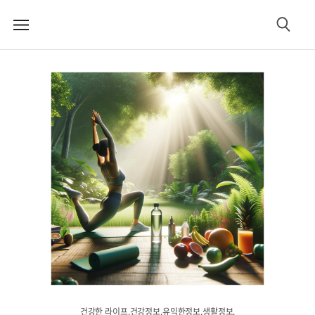
메
검
뉴
색
건강한 라이프.건강정보.유익한정보.생활정보.