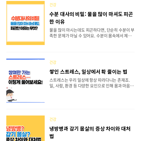
해주면 통증이 줄어들고 움직임도 훨씬 편안해질 수
건강
있어요. 오늘은 무릎이 아픈 사람들이 집에서 매일
수분 대사의 비밀: 물을 많이 마셔도 피곤
실천할 수 있는 스트레칭을 중심으로 알려드릴게요!
한 이유
📋 목차🦵 무릎 통증의 주요 원인⚠️ 주의해야 할 움
직임🧘‍♀️ 무릎 완화 기초 스트레칭🏋️‍♂️ 무릎 강화 운동
물을 많이 마시는데도 피곤하다면, 단순히 수분이 부
루틴🚶‍♂️ 일상 속 무릎 보호 습관📊 스트레칭별 효과
족한 문제가 아닐 수 있어요. 수분이 몸속에서 제대
비교❓ FAQ🦵 무릎 통증의 주요..
로 사용되지 않거나, 특정 영양소 부족, 혹은 순환 문
제 등이 원인일 수 있거든요. 수분 섭취는 건강의 기
본이지만, 흡수되지 않거나 배출이 지나치면 오히려
피로를 유발할 수 있어요. 오늘은 ‘물을 많이 마셔도
건강
피곤한 이유’와 그에 따른 건강 루틴까지 함께 정리
해 볼게요!📋 목차💧 수분의 역할과 대사🌀 물이 흡
쌓인 스트레스, 일상에서 확 줄이는 법
수되지 않는 이유🥗 영양 결핍과 수분 대사💤 수분
스트레스는 우리 일상에 항상 따라다니는 존재죠.
과 피로의 연결🚰 올바른 수분 섭취법💡 일상 속 피
일, 사람, 환경 등 다양한 요인으로 인해 몸과 마음이
로 루틴❓ FAQ 수분 부족이 장에 미치는 영향 💧 수
지치고 긴장될 때가 많아요. 잠을 설쳐서 피곤하거
분의 역할과 대사물의 보충은 그저 갈증 해소만을 위
나, 속이 자주 불편하거나, 자꾸 짜증이 나는 것도 사
한 게 아니에요. 우리 몸의 60% 이상이 수분으로 구
실 스트레스 신호일 수 있어요. 지속적인 스트레스는
성돼 있고, 이 수분은 체온 조절..
면역력 저하, 소화 문제, 불면, 우울감까지 다양한 건
강 문제를 유발할 수 있어요. 하지만 스트레스를 완
전히 없애는 건 어렵기 때문에, 효과적으로 해소하고
건강
관리하는 방법이 필요하답니다. 그럼 일상 속에서 스
냉방병과 감기 몸살의 증상 차이와 대처
트레스를 효과적으로 줄이는 방법을 지금부터 함께
법
알아봐요.📋 목차⚡ 스트레스의 신체 반응🧠 정신건