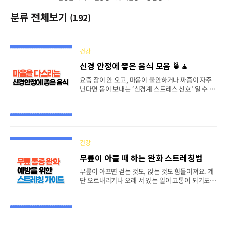
분류 전체보기
(192)
건강
신경 안정에 좋은 음식 모음 🍵🧘
요즘 잠이 안 오고, 마음이 불안하거나 짜증이 자주
난다면 몸이 보내는 ‘신경계 스트레스 신호’ 일 수 있
어요. 이런 상태에서는 음식 선택 하나도 컨디션에
큰 영향을 줘요. 내가 생각했을 때, 마음을 다스리는
데 가장 큰 힘이 되는 건 먹는 것이에요. 약보다는 음
식이 먼저예요. 오늘은 신경을 안정시키고 마음을 편
안하게 해주는 진짜 음식들 소개할게요 🍵📋 목차🧠
신경 안정과 음식의 관계🌿 긴장을 풀어주는 영양소
건강
🍌 신경 안정에 좋은 음식🍽 안정감을 주는 식사 팁
무릎이 아플 때 하는 완화 스트레칭법
🚫 스트레스 유발 음식☕ 차와 간식으로 다스리기❓
FAQ 🧠 신경 안정과 음식의 관계우리 몸의 신경계
무릎이 아프면 걷는 것도, 앉는 것도 힘들어져요. 계
는 아주 민감해서 스트레스나 수면 부족, 혈당 변화
단 오르내리기나 오래 서 있는 일이 고통이 되기도
같은 사소한 자극에도 크게 반응해요. 그래서 음식
하죠. 사실 무릎 통증은 나이가 들면서 자연스럽게
하나로도 기분이 가라앉기도, 더 불..
생기는 게 아니라, 잘못된 자세와 움직임 습관에서
비롯되는 경우가 많답니다 그렇다고 무조건 운동을
피하면 더 악화될 수 있어요. 오히려 무릎을 지탱하
는 근육들을 스트레칭하고 강화하는 루틴을 꾸준히