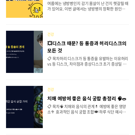
강에 미치는 영향🍽️ 스트레스 해소 음식🏃 운동과
여름에는 냉방병인지 감기 몸살이 난 건지 헷갈릴 때
명상의 힘🛁 일상 속 관리 루틴🚨 스트레스 위험 신
가 있어요. 이번 글에서는 냉방병의 정확한 원인부터
호❓ FAQ 두뇌 회전 안될 때 좋은 음식..
감기 몸살처럼 느껴지는 이유, 증상 완화와 예방법까
지 자세히 알아볼게요. 여름철 건강을 지키기 위한
실속 있는 정보, 지금부터 시작합니다!📋 목차🌬 냉
방병이란?🤒 증상 파악❓ 왜 감기 몸살처럼 느껴질
건강
까?🏥 관리법🛡 예방방법🏠 환경과 연관🌿 일상관
리 팁❓ FAQ 여름철, 시원한 실내에서 오히려 몸이
💥디스크 때문? 등 통증과 허리디스크의
으슬으슬하고 피로감이 밀려온다면 냉방병을 의심
모든 것
해 볼 수 있어요. 에어컨 바람에 오래 노출되면 목이
칼칼하거나 코가 막히고, 근육통이나 감기 몸살처럼
📋 목차허리 디스크가 등 통증을 유발하는 이유허리
전신이 아픈 증상이 나타나기도 하죠. 단순히 ‘좀 추
vs 등 디스크, 차이점과 증상디스크 초기 증상일 때
운 느낌’이라고 넘기기엔, 냉방병은 일상에 큰 불편
대처법수술 없이 디스크를 관리하는 방법허리 디스
을 줄 수 있는 계절성 질환이에요. 냉방병 건강 ..
크 예방을 위한 생활 습관디스크와 등 통증, 운동으
로 해결될까?FAQ 등이 아픈데 원인을 알 수 없을 때,
허리 디스크를 의심해 볼 필요가 있어요. 단순한 근
건강
육통이라 생각하고 넘겼다가 실제로는 디스크 문제
였던 경우도 정말 많거든요. 특히 통증이 엉덩이나
치매 예방에 좋은 음식 궁합 총정리 🧠🥗
다리까지 이어진다면 더 주의해야 해요. 이번 글에서
📋 목차🧠 치매와 음식의 관계💊 예방에 좋은 영양
는 등 통증과 허리 디스크 사이의 밀접한 관계를 시
소🥦 효과적인 음식 궁합 조합🍽 하루 식단 예시🏃
작으로, 초기 증상 대처법부터 수술 없이 관리하는
식습관과 생활 팁🚫 피해야 할 음식 조합❓ FAQ 치매
법까지 꼼꼼히 알려드릴게요. 허리 건강이 곧 등 건
는 단순하게 나이 들어가면서 발생하는 질병이 아니
강이라는 사실, 오늘 딱 이해되실 거예요! 💡 찌릿찌
에요. 뇌세포가 손상되거나 연결이 끊기면서 기억
릿! 신경이 눌려서 생기는 등 통증 허리 디스크가
력, 사고력, 판단력 등이 점점 저하되는 뇌의 퇴행성
등..