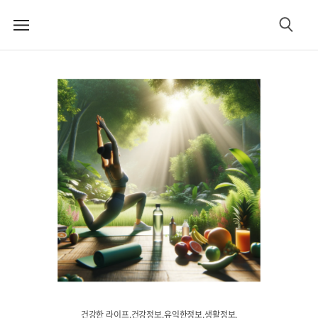
메
검
뉴
색
건강한 라이프.건강정보.유익한정보.생활정보.