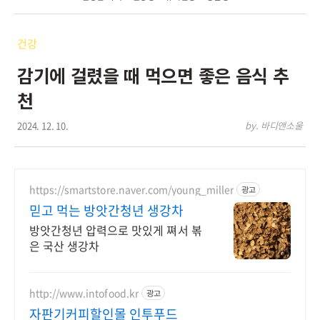
건강
감기에 걸렸을 때 먹으면 좋은 음식 추
천
2024. 12. 10.
by. 바디앤소울
https://smartstore.naver.com/young_miller
광고
믿고 먹는 방앗간청년 생강차
방앗간청년 압력으로 맛있게 쪄서 볶
은 국산 생강차
http://www.intofood.kr
광고
자판기커피할인몰 인투푸드