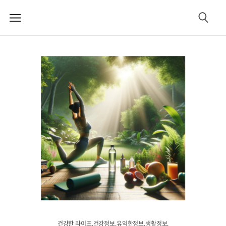
메
검
뉴
색
건강한 라이프.건강정보.유익한정보.생활정보.