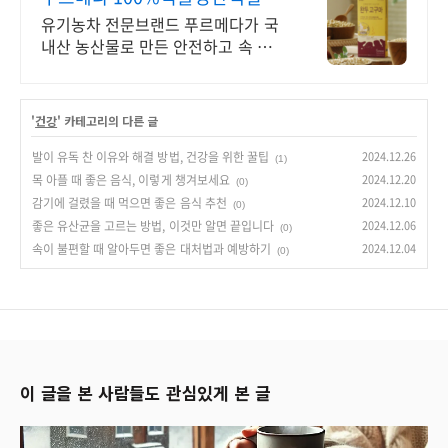
두고구마! 완두흑임자!
유기농차 전문브랜드 푸르메다가 국
내산 농산물로 만든 안전하고 속 편한
식물성단백질 고단백질을 쉽고 간편
하게, 식물성 원료 100%로 만들어
속이 편안합니다.
'
건강
' 카테고리의 다른 글
발이 유독 찬 이유와 해결 방법, 건강을 위한 꿀팁
2024.12.26
(1)
목 아플 때 좋은 음식, 이렇게 챙겨보세요
2024.12.20
(0)
감기에 걸렸을 때 먹으면 좋은 음식 추천
2024.12.10
(0)
좋은 유산균을 고르는 방법, 이것만 알면 끝입니다
2024.12.06
(0)
속이 불편할 때 알아두면 좋은 대처법과 예방하기
2024.12.04
(0)
이 글을 본 사람들도 관심있게 본 글