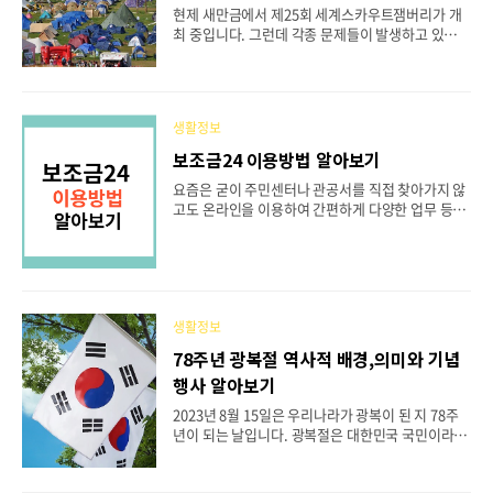
사망), 전국 곳곳에서 이런 사건이 다발적으로 일어
현제 새만금에서 제25회 세계스카우트잼버리가 개
나고 범죄예고만 현제 89건이 잇따르고 있습니다.
최 중입니다. 그런데 각종 문제들이 발생하고 있어
이로 인해 전국 곳곳에는 장갑차와 경찰들이 배치되
부모들의 원성을 사고 외신보도에까지 나오고 있는
고 시민들의 불안은 더욱 가중되고 있습니다. 상황이
심각한 상황인데요, 이런 와중에 5일 삼성과 조계종
이렇..
이 지원군으로 나선 다고 합니다. 오늘은 삼성 및 조
계종의 지원과 현제 세계스카우트잼버리 상황 등을
생활정보
알아보도록 하겠습니다. 지원에 나선 삼성 삼성은 전
라북도 부안군 새만금에서 진행 중인 '제25회 세계
보조금24 이용방법 알아보기
스카우트잼버리'에 의료진과 간이화장실을 지원하
요즘은 굳이 주민센터나 관공서를 직접 찾아가지 않
기로하였습니다 의료지원단 파견 삼성서울병원 의
고도 온라인을 이용하여 간편하게 다양한 업무 등을
사 5명, 간호사 4명, 지원인력 2명 등 총 11명으로 구
볼 수 있게 되었는데요. 오늘은 정부에서 운영하는
성된 의료진이 현장에 파견될 예정이라고 하네요. 청
정부24에서 제공하는 서비스인 보조금24가 어떤 서
소년이 주요 참가자인 점을 고려해 소아청소년과 전
비스인지, 보조금의 종류, 이용방법 등을 알아보려
문의 등 소아전문인력이 이번 의료지원단에 포함됩
고 합니다. 목차 1. 정부24는 무엇인가요? 2. 보조금
니다. 응급의약품 및 구..
24는 무엇인가요? 3. 보조금24에 등록된 보조금은?
4. 보조금24 이용은 어떻게? 5. 마치며 1. 정부24는
생활정보
무엇인가요? 정부24 홈페이지 바로가기 정부24는
78주년 광복절 역사적 배경,의미와 기념
대한민국 정부가 운영하는 인터넷 정부 서비스 통합
행사 알아보기
포털 사이트입니다. 이 포털은 다양한 정부 기관의
서비스를 한 곳에서 이용할 수 있도록 통합하였습니
2023년 8월 15일은 우리나라가 광복이 된 지 78주
다. 정부의 각종 민원, 보조금 정보 등 다양한 행정 정
년이 되는 날입니다. 광복절은 대한민국 국민이라면
보와 서비스를 한 번에 찾아볼 수 있게..
누구에게나 큰 의미를 갖는 날이지요. 오늘은 곧 다
가오는 광복절을 맞이하여 광복절의 역사적 배경, 의