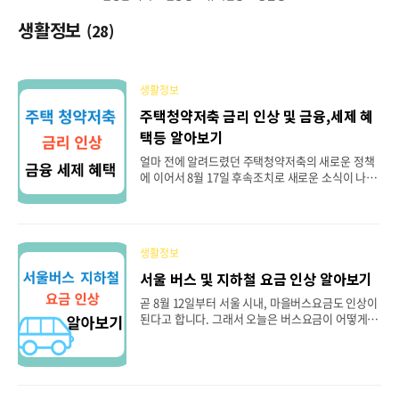
생활정보
(28)
생활정보
주택청약저축 금리 인상 및 금융,세제 혜
택등 알아보기
얼마 전에 알려드렸던 주택청약저축의 새로운 정책
에 이어서 8월 17일 후속조치로 새로운 소식이 나왔
네요. 주택청약저축 금리가 2.1%에서 2.8%로 인상
되었다고 하는데요, 금리 외에 달라진 주택청약저축
에 대한 어떤 혜택이 있는지 살펴보도록 할게요 그동
안 주택청약저축의 금리가 낮아 망설이고 계셨다면
생활정보
금리뿐 아니라 다양한 혜택이 나온 이번 정책이 주택
청약저축 시작의 좋은 기회가 될 수 있을 것 같아요.
서울 버스 및 지하철 요금 인상 알아보기
목차 1. 주택청약저축 금리 인상 2. 세제지원 및 주택
곧 8월 12일부터 서울 시내, 마을버스요금도 인상이
청약통장 혜택강화 3. 주택청약저축 통장 보유자의
된다고 합니다. 그래서 오늘은 버스요금이 어떻게 조
금융 혜택 강화 주택청약저축 금리 인상 17일 국토
정되는지, 그리고 10월에 인상예정인 지하철 요금
교통부의 발표가 있었는데요. 이달 중으로 주택청약
인상 부분에 대해서도 자세히 알아보겠습니다. 요즘
저축 금리가 기존 2.1%에서 2.8%로 (0.7% 인상) 올
은 물가든 세금이든, 교통비도 포함해서 대부분이 다
라간다고 합니다. 작년 11월에 0.3%를 인..
올라 서민들의 경제적 어려움이 더욱 커지는 시기인
것 같습니다. 다행히 최근에 서울시에서 교통비를 절