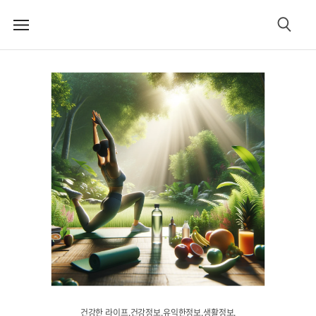
메
검
뉴
색
건강한 라이프.건강정보.유익한정보.생활정보.