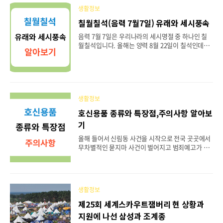
약할 수 있는 교통카드가 나왔네요. 자세한 건 아래
생활정보
링크를 참고해 주세요. 서울 대중교통 요금 인상 서
칠월칠석(음력 7월7일) 유래와 세시풍속
울 대중교통 요금이 8년 1개월 만에 2023년 8월 12
일 토요일부터 먼저 버스요금이 인상됩니다. 이번 인
음력 7월 7일은 우리나라의 세시명절 중 하나인 칠
상은 시민공청회, 서울시의회 의견청취, 물가대책위
월칠석입니다. 올해는 양력 8월 22일이 칠석인데요,
원회 심의 등의 절차를 거쳐서 결정되었습니다. 이번
저는 어릴 때 칠석이면 항상 엄마손에 이끌려 사찰에
버스요금인상은 동일하게 적용되는 게 아니어서 다
서 우뭇가사리로 만든 우무를 넣은 콩국을 먹었던 기
소..
억이 있답니다. 곧 칠석이 다가오는 만큼 오늘은 칠
월칠석의 유래와 , 세시풍속등에 대해서 자세히 알아
보도록 할게요. 목차 칠석이란 칠석의 유래 칠석과
별자리 칠석 설화와 세시풍속 다양한 지역의 세시풍
생활정보
속 별의 연인 견우직녀 이벤트 칠석이란? 칠석은 음
호신용품 종류와 특장점,주의사항 알아보
력 7월 7일로 설화에 의하면 서로 사랑하는 견우와
기
직녀가 일 년에 한 번 오작교에서 만나는 날을 기리
는 날로 우리나라와 중국의 설화를 바탕으로 오랜 세
올해 들어서 신림동 사건을 시작으로 전국 곳곳에서
월 동안 이어져 내려온 세시명절입니다. 칠석은 양수
무차별적인 묻지마 사건이 벌어지고 범죄예고가 잇
인 홀수 7이 겹치는 날이어서 길일로 여긴다고 합니
따르는 등 흉흉한 일들이 많습니다. 이번 사태로 저
다. 칠..
도 호신용품 구매를 생각해 보게 되었는데요. 오늘은
여러분의 선택에 도움이 될 수 있게 나와 내 가족을
지키기 위한 호신용품 종류와 특장점, 주의사항 등을
생활정보
알아보겠습니다. 끊이지 않는 사고 올해는 사건, 사
고가 끊이질 않고 있습니다. 특히 신림동 사건을 시
제25회 세계스카우트잼버리 현 상황과
작으로 3일에는 서현역에서 14명의 피해자를 낸 묻
지원에 나선 삼성과 조계종
지 마 사건은 큰 충격을 주고 있으며(오늘 피해자 1명