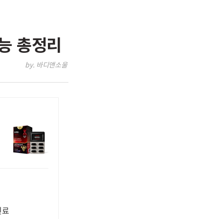
능 총정리
by. 바디앤소울
진료