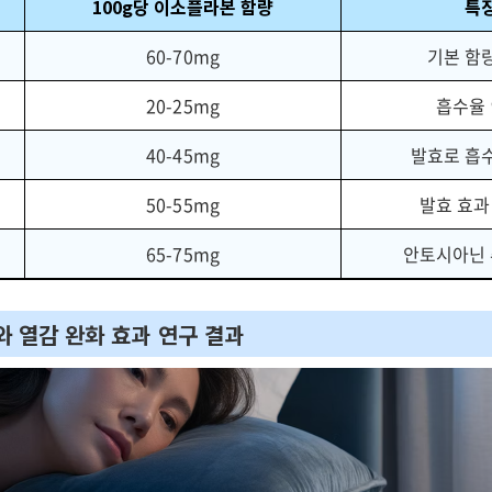
100g당 이소플라본 함량
특
60-70mg
기본 함
20-25mg
흡수율 
40-45mg
발효로 흡
50-55mg
발효 효과
65-75mg
안토시아닌 
와 열감 완화 효과 연구 결과