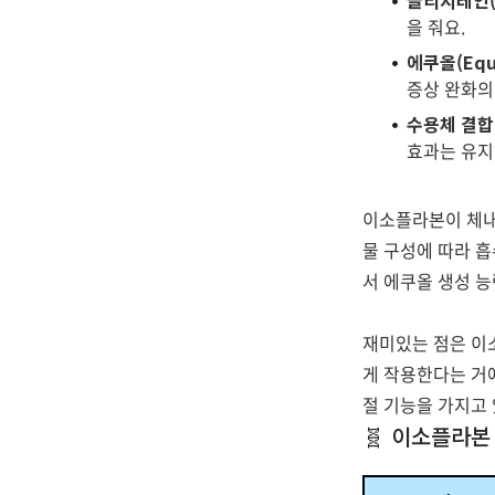
글리시테인(Gl
을 줘요.
에쿠올(Equ
증상 완화의
수용체 결합
효과는 유지
이소플라본이 체내
물 구성에 따라 
서 에쿠올 생성 능
재미있는 점은 이
게 작용한다는 거예
절 기능을 가지고 
🧬 이소플라본