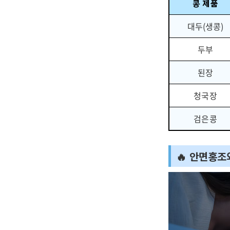
콩 제품
대두(생콩)
두부
된장
청국장
검은콩
🔥 안면홍조