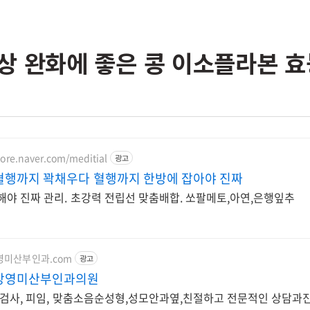
상 완화에 좋은 콩 이소플라본 효
tore.naver.com/meditial
광고
혈행까지 꽉채우다 혈행까지 한방에 잡아야 진짜
야 진짜 관리. 초강력 전립선 맞춤배합. 쏘팔메토,아연,은행잎추
.강영미산부인과.com
광고
강영미산부인과의원
병검사, 피임, 맞춤소음순성형,성모안과옆,친절하고 전문적인 상담과