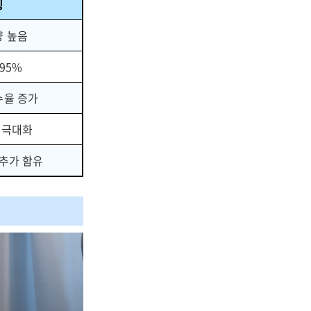
징
량 높음
95%
수율 증가
 극대화
추가 함유