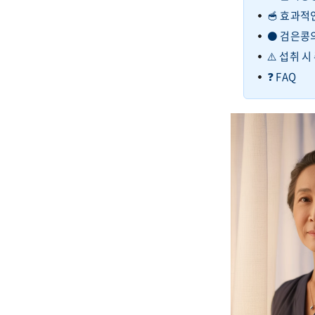
🥣 효과적
⚫ 검은콩
⚠️ 섭취 
❓ FAQ