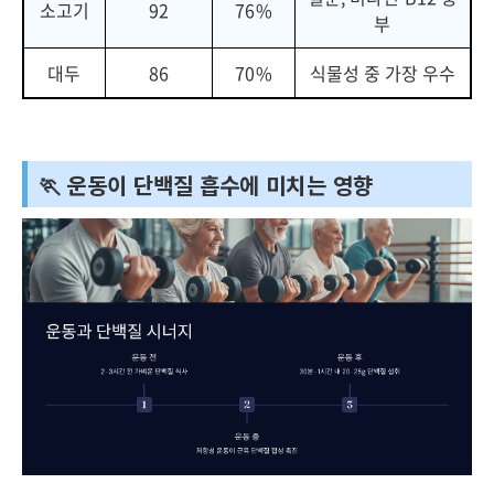
소고기
92
76%
부
대두
86
70%
식물성 중 가장 우수
🏃 운동이 단백질 흡수에 미치는 영향