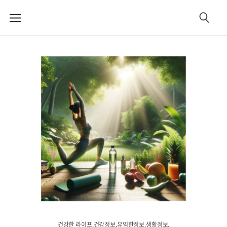
메
검
뉴
색
건강한 라이프.건강정보.유익한정보.생활정보.