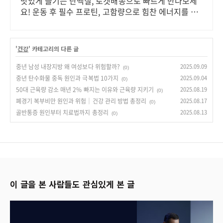
맛있게 즐기는 단백질, 로켓배송으로 빠르게 만나보세
요! 운동 후 필수 프로틴, 고함량으로 힘찬 에너지를 채
워보세요.
'
건강
' 카테고리의 다른 글
중년 남성 내장지방 왜 여성보다 위험할까?
2025.09.09
(0)
중년 탄수화물 중독 원인과 극복법 10가지
2025.09.04
(0)
50대 근육량 감소 매년 2% 빠지는 이유와 근육량 지키기
2025.08.19
(0)
폐경기 복부비만 원인과 위험｜건강 관리 방법 총정리
2025.08.17
(0)
골반통증 원인부터 치료법까지 총정리
2025.08.13
(0)
이 글을 본 사람들도 관심있게 본 글