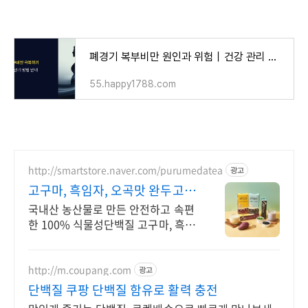
폐경기 복부비만 원인과 위험｜건강 관리 방법 총정리
55.happy1788.com
http://smartstore.naver.com/purumedatea
광고
고구마, 흑임자, 오곡맛 완두고구
마! 완두흑임자!
국내산 농산물로 만든 안전하고 속편
한 100% 식물성단백질 고구마, 흑임
자, 오곡 고단백질을 쉽고 간편하게,
식물성 원료 100%로 만들어 속이 편
안합니다.
http://m.coupang.com
광고
단백질 쿠팡 단백질 함유로 활력 충전