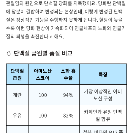
관절염의 원인으로 단백질 당화를 지목했어요. 당화란 단백질
에 당분이 결합하여 변성되는 현상인데, 이렇게 변성된 단백
질은 정상적인 기능을 수행하지 못하게 됩니다. 혈당이 높을
수록 이런 당화 현상이 가속화되어 연골세포의 노화와 연골기
질의 퇴행을 촉진한다고 해요.
🥚 단백질 급원별 품질 비교
단백질
아미노산
소화 흡
특징
급원
스코어
수율
가장 이상적인 아미
계란
100
94%
노산 구성
카제인과 유청 단백
우유
100
82%
질 함유
철분, 비타민 B12 풍