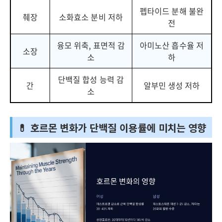
펩타이드 분해 불완
췌장
소화효소 분비 저하
전
융모 위축, 표면적 감
아미노산 흡수율 저
소장
소
하
단백질 합성 능력 감
간
알부민 생성 저하
소
💊 호르몬 변화가 단백질 이용률에 미치는 영향