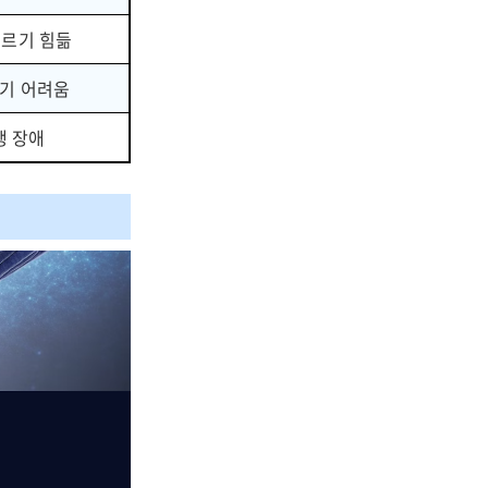
오르기 힘듦
기 어려움
행 장애