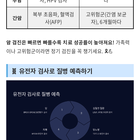
부암
사, HPV 검사
다
복부 초음파, 혈액검
고위험군(간염 보균
간암
사(AFP)
자), 6개월마다
암 검진은 빠르면 빠를수록 치료 성공률이 높아져요!
가족력
이나 고위험군이라면 정기 검진을 꼭 챙기세요. 🎗️💪
🧬 유전자 검사로 질병 예측하기