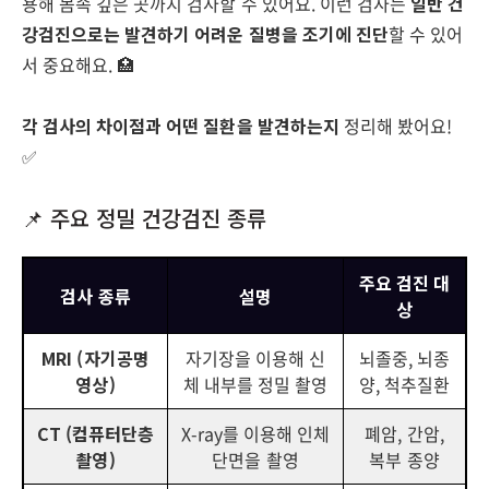
용해 몸속 깊은 곳까지 검사할 수 있어요. 이런 검사는
일반 건
강검진으로는 발견하기 어려운 질병을 조기에 진단
할 수 있어
서 중요해요. 🏥
각 검사의 차이점과 어떤 질환을 발견하는지
정리해 봤어요!
✅
📌 주요 정밀 건강검진 종류
주요 검진 대
검사 종류
설명
상
MRI (자기공명
자기장을 이용해 신
뇌졸중, 뇌종
영상)
체 내부를 정밀 촬영
양, 척추질환
CT (컴퓨터단층
X-ray를 이용해 인체
폐암, 간암,
촬영)
단면을 촬영
복부 종양