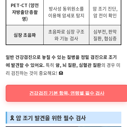
PET-CT (양전
방사성 동위원소를
암 조기 진단,
자방출단층촬
이용해 암세포 탐지
암 전이 확인
영)
초음파로 심장 구조
심부전, 판막
심장 초음파
와 기능 검사
질환, 협심증
일반 건강검진으로 놓칠 수 있는 질병을 정밀 검진으로 조기
에 발견할 수 있어요.
특히
암, 뇌 질환, 심혈관 질환
의 경우 미
리 검진하는 것이 중요해요! 🏥
건강검진 기본 항목, 연령별 필수 검사
🎗️ 암 조기 발견을 위한 필수 검사