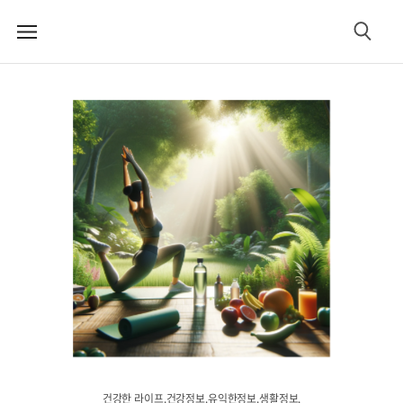
메
검
뉴
색
건강한 라이프.건강정보.유익한정보.생활정보.