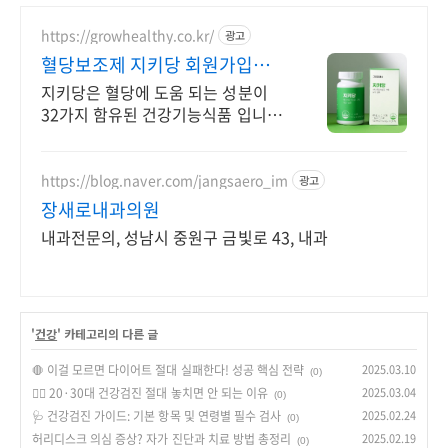
https://growhealthy.co.kr/
광고
혈당보조제 지키당 회원가입
7,000원 쿠폰
지키당은 혈당에 도움 되는 성분이
32가지 함유된 건강기능식품 입니다.
선착순 하루 100명 특별 혜택
https://blog.naver.com/jangsaero_im
광고
장새로내과의원
내과전문의, 성남시 중원구 금빛로 43, 내과
'
건강
' 카테고리의 다른 글
🛑 이걸 모르면 다이어트 절대 실패한다! 성공 핵심 전략
2025.03.10
(0)
🏃‍♂️ 20·30대 건강검진 절대 놓치면 안 되는 이유
2025.03.04
(0)
🩺 건강검진 가이드: 기본 항목 및 연령별 필수 검사
2025.02.24
(0)
허리디스크 의심 증상? 자가 진단과 치료 방법 총정리
2025.02.19
(0)