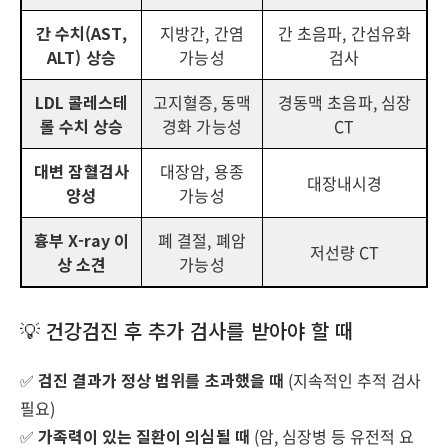
간 수치(AST,
지방간, 간염
간 초음파, 간섬유화
ALT) 상승
가능성
검사
LDL 콜레스테
고지혈증, 동맥
경동맥 초음파, 심장
롤 수치 상승
경화 가능성
CT
대변 잠혈검사
대장암, 용종
대장내시경
양성
가능성
흉부 X-ray 이
폐 결절, 폐암
저선량 CT
상 소견
가능성
💡 건강검진 후 추가 검사를 받아야 할 때
✅
검진 결과가 정상 범위를 초과했을 때
(지속적인 추적 검사
필요)
✅
가족력이 있는 질환이 의심될 때
(암, 심장병 등 유전적 요