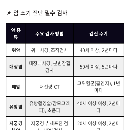
📌 암 조기 진단 필수 검사
암 종
주요 검사 방법
검진 주기
류
위암
위내시경, 조직검사
40세 이상, 2년마다
대장내시경, 분변잠혈
대장암
50세 이상, 5년마다
검사
고위험군(흡연자), 1년
폐암
저선량 CT
마다
유방촬영술(맘모그래
40세 이상 여성, 2년마
유방암
피), 초음파
다
자궁경
자궁경부 세포진 검
20세 이상 여성, 2년마