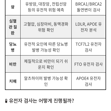
유방암, 대장암, 전립선암
BRCA1/BRCA2
암
등의 유전적 위험 예측
돌연변이 검사
심혈
고혈압, 심장마비, 동맥경화
LDLR, APOE 유
관 질
위험 확인
전자 분석
환
당뇨
유전적 요인에 따른 당뇨병
TCF7L2 유전자
병
발병 가능성 확인
검사
체질적으로 비만이 되기 쉬
비만
FTO 유전자 검사
운지 확인
알츠하이머 발병 가능성 확
APOE4 유전자
치매
인
검사
🧪 유전자 검사는 어떻게 진행될까?