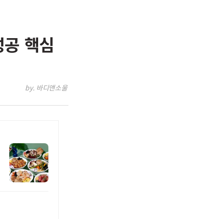
성공 핵심
by. 바디앤소울