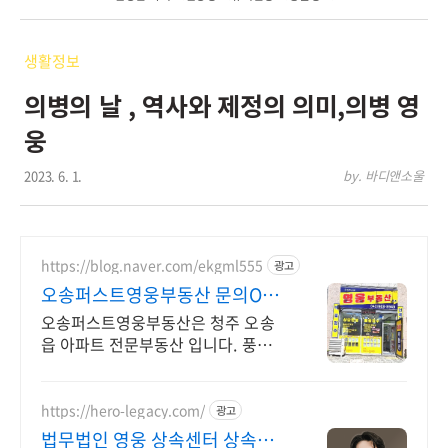
생활정보
의병의 날 , 역사와 제정의 의미,의병 영
웅
2023. 6. 1.
by. 바디앤소울
https://blog.naver.com/ekgml555
광고
오송퍼스트영웅부동산 문의O10
5428 2339
오송퍼스트영웅부동산은 청주 오송
읍 아파트 전문부동산 입니다. 풍부한
경험과 최신 정보를 바탕으로 정확하
고 전문적인 중개 서비스를 제공합니
다.
https://hero-legacy.com/
광고
법무법인 영웅 상속센터 상속포