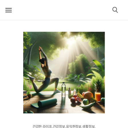
메
검
뉴
색
건강한 라이프.건강정보.유익한정보.생활정보.