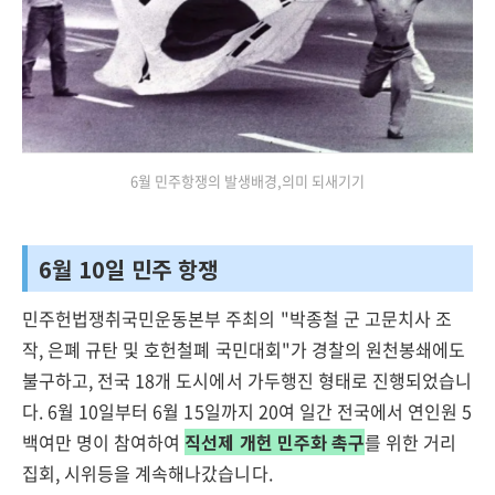
6월 민주항쟁의 발생배경,의미 되새기기
6월 10일 민주 항쟁
민주헌법쟁취국민운동본부 주최의 "박종철 군 고문치사 조
작, 은폐 규탄 및 호헌철폐 국민대회"가 경찰의 원천봉쇄에도
불구하고, 전국 18개 도시에서 가두행진 형태로 진행되었습니
다. 6월 10일부터 6월 15일까지 20여 일간 전국에서 연인원 5
백여만 명이 참여하여
직선제 개헌 민주화 촉구
를 위한 거리
집회, 시위등을 계속해나갔습니다.