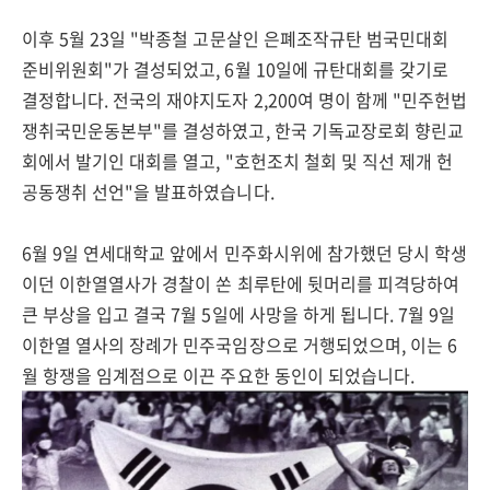
이후 5월 23일 "박종철 고문살인 은폐조작규탄 범국민대회
준비위원회"가 결성되었고, 6월 10일에 규탄대회를 갖기로
결정합니다. 전국의 재야지도자 2,200여 명이 함께 "민주헌법
쟁취국민운동본부"를 결성하였고, 한국 기독교장로회 향린교
회에서 발기인 대회를 열고, "호헌조치 철회 및 직선 제개 헌
공동쟁취 선언"을 발표하였습니다.
6월 9일 연세대학교 앞에서 민주화시위에 참가했던 당시 학생
이던 이한열열사가 경찰이 쏜 최루탄에 뒷머리를 피격당하여
큰 부상을 입고 결국 7월 5일에 사망을 하게 됩니다. 7월 9일
이한열 열사의 장례가 민주국임장으로 거행되었으며, 이는 6
월 항쟁을 임계점으로 이끈 주요한 동인이 되었습니다.