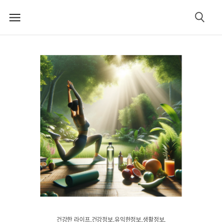
메
검
뉴
색
건강한 라이프.건강정보.유익한정보.생활정보.