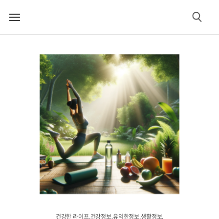
메
검
뉴
색
건강한 라이프.건강정보.유익한정보.생활정보.