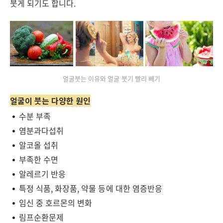
붓게 되기도 합니다.
얼굴붓는 이유와 얼굴 붓기 빨리 빼기
얼굴이 붓는 다양한 원인
수분 부족
염분과다섭취
알코올 섭취
부족한 수면
알레르기 반응
특정 식품, 화장품, 약물 등에 대한 염증반응
임신 중 호르몬의 변화
림프순환문제