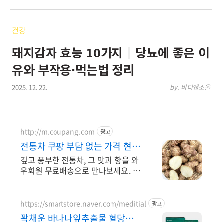
건강
돼지감자 효능 10가지｜당뇨에 좋은 이
유와 부작용·먹는법 정리
2025. 12. 22.
by. 바디앤소울
http://m.coupang.com
광고
전통차 쿠팡 부담 없는 가격 현명
한 선택
깊고 풍부한 전통차, 그 맛과 향을 와
우회원 무료배송으로 만나보세요. 바
쁜 일상 속, 언제든 따뜻하게! 와우회
원은 무료배송으로 빠르게 받아보세
요.
https://smartstore.naver.com/meditial
광고
꽉채운 바나나잎추출물 혈당컷