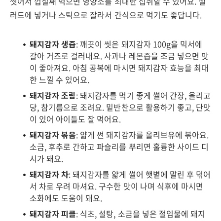
씻어서 껍질째 먹으면 영양소를 최대한 섭취할 수 있어요. 샐
러드에 넣거나 스틱으로 잘라서 간식으로 먹기도 좋답니다.
돼지감자 생즙
: 깨끗이 씻은 돼지감자 100g을 믹서에
갈아 거즈로 걸러내요. 사과나 레몬즙을 조금 넣으면 맛
이 좋아져요. 아침 공복에 마시면 돼지감자 효능을 최대
한 느낄 수 있어요.
돼지감자 조림
: 돼지감자를 먹기 좋게 썰어 간장, 올리고
당, 참기름으로 조려요. 밑반찬으로 활용하기 좋고, 단맛
이 있어 아이들도 잘 먹어요.
돼지감자 볶음
: 얇게 썬 돼지감자를 올리브유에 볶아요.
소금, 후추로 간하고 파슬리를 뿌리면 훌륭한 사이드 디
시가 돼요.
돼지감자 차
: 돼지감자를 얇게 썰어 햇볕에 말린 후 덖어
서 차로 우려 마셔요. 구수한 맛이 나며 식후에 마시면
소화에도 도움이 돼요.
돼지감자 피클
: 식초, 설탕, 소금을 넣은 절임물에 돼지