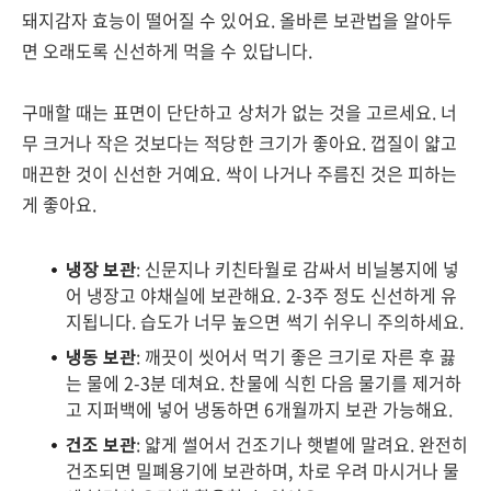
돼지감자 효능이 떨어질 수 있어요. 올바른 보관법을 알아두
면 오래도록 신선하게 먹을 수 있답니다.
구매할 때는 표면이 단단하고 상처가 없는 것을 고르세요. 너
무 크거나 작은 것보다는 적당한 크기가 좋아요. 껍질이 얇고
매끈한 것이 신선한 거예요. 싹이 나거나 주름진 것은 피하는
게 좋아요.
냉장 보관
: 신문지나 키친타월로 감싸서 비닐봉지에 넣
어 냉장고 야채실에 보관해요. 2-3주 정도 신선하게 유
지됩니다. 습도가 너무 높으면 썩기 쉬우니 주의하세요.
냉동 보관
: 깨끗이 씻어서 먹기 좋은 크기로 자른 후 끓
는 물에 2-3분 데쳐요. 찬물에 식힌 다음 물기를 제거하
고 지퍼백에 넣어 냉동하면 6개월까지 보관 가능해요.
건조 보관
: 얇게 썰어서 건조기나 햇볕에 말려요. 완전히
건조되면 밀폐용기에 보관하며, 차로 우려 마시거나 물