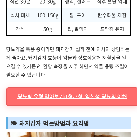
식전 30분
20-30g
생식, 샐러드
식후 혈당 억제
식사 대체
100-150g
찜, 구이
탄수화물 제한
간식
50g
칩, 말랭이
포만감 유지
당뇨약을 복용 중이라면 돼지감자 섭취 전에 의사와 상담하는
게 좋아요. 돼지감자 효능이 약물과 상호작용해 저혈당을 일
으킬 수 있거든요. 혈당 측정을 자주 하면서 약물 용량 조절이
필요할 수 있답니다.
당뇨병 유형 알아보기:1형. 2형. 임신성 당뇨의 이해
🍽️ 돼지감자 먹는방법과 요리법