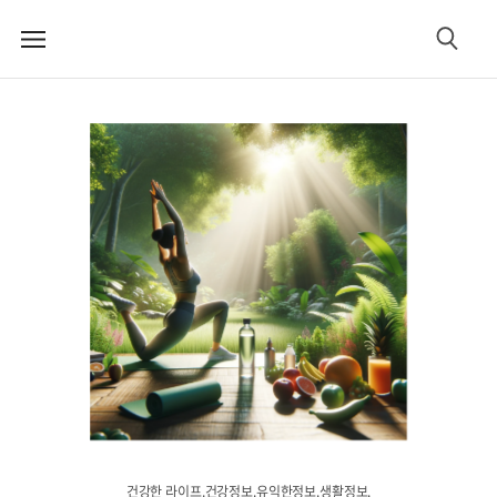
메
검
뉴
색
건강한 라이프.건강정보.유익한정보.생활정보.