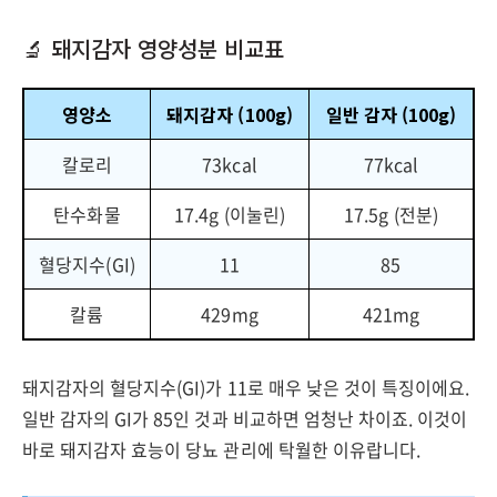
🔬 돼지감자 영양성분 비교표
영양소
돼지감자 (100g)
일반 감자 (100g)
칼로리
73kcal
77kcal
탄수화물
17.4g (이눌린)
17.5g (전분)
혈당지수(GI)
11
85
칼륨
429mg
421mg
돼지감자의 혈당지수(GI)가 11로 매우 낮은 것이 특징이에요.
일반 감자의 GI가 85인 것과 비교하면 엄청난 차이죠. 이것이
바로 돼지감자 효능이 당뇨 관리에 탁월한 이유랍니다.