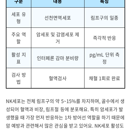
구분
내용
특징
세포 유
선천면역세포
림프구의 일종
형
주요 역
암세포 및 감염세포 제
즉각적 반응
할
거
활성 지
pg/mL 단위 측
인터페론 감마 분비량
표
정
검사 방
혈액검사
채혈 1회로 완료
법
NK세포는 전체 림프구의 약 5~15%를 차지하며, 골수에서 생
성되어 혈액과 비장, 림프절 등에 분포해요. 특히 암세포가 발
생했을 때 가장 먼저 반응하는 1차 방어선 역할을 하기 때문에
암 예방과 관련해서 많은 관심을 받고 있어요. NK세포 활성도