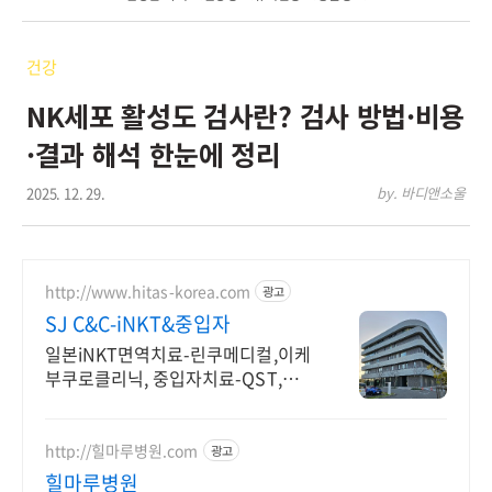
건강
NK세포 활성도 검사란? 검사 방법·비용
·결과 해석 한눈에 정리
2025. 12. 29.
by. 바디앤소울
http://www.hitas-korea.com
광고
SJ C&C-iNKT&중입자
일본iNKT면역치료-린쿠메디컬,이케
부쿠로클리닉, 중입자치료-QST,군
마,SPHIC
http://힐마루병원.com
광고
힐마루병원