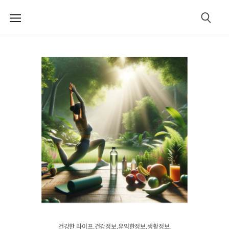
메
검
뉴
색
건강한 라이프.건강정보.유익한정보.생활정보.