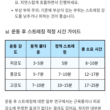
요. 자연스럽게 호흡하면서 진행하세요.
부상 부위 주의: 기존에 부상이 있는 부위는 스트레칭 강
도를 낮추거나 피하는 것이 좋습니다.
📊 운동 후 스트레칭 적정 시간 가이드
운동 강
동적 쿨다
정적 스트레
총 소요 시간
도
운
칭
저강도
3~5분
5분
8~10분
중강도
5~7분
7~10분
12~17분
고강도
7~10분
10~15분
17~25분
운동 후 스트레칭에 대한 일부 연구에서는 근육통이나 피로
감소에 뚜렷한 효과가 없다는 결과도 있어요. 하지만 대부분