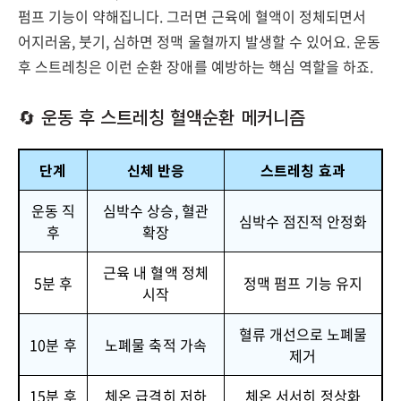
펌프 기능이 약해집니다. 그러면 근육에 혈액이 정체되면서
어지러움, 붓기, 심하면 정맥 울혈까지 발생할 수 있어요. 운동
후 스트레칭은 이런 순환 장애를 예방하는 핵심 역할을 하죠.
🔄 운동 후 스트레칭 혈액순환 메커니즘
단계
신체 반응
스트레칭 효과
운동 직
심박수 상승, 혈관
심박수 점진적 안정화
후
확장
근육 내 혈액 정체
5분 후
정맥 펌프 기능 유지
시작
혈류 개선으로 노폐물
10분 후
노폐물 축적 가속
제거
15분 후
체온 급격히 저하
체온 서서히 정상화