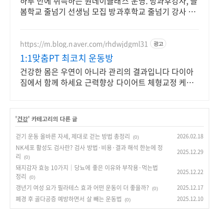
하루 만에 취득하는 원데이클래스 운영. 방과후강사, 늘
봄학교 줄넘기 선생님 모집 방과후학교 줄넘기 강사 자
격 연수. 지도자 자격증 취득. 강사 활동을 시작하세요
https://m.blog.naver.com/rhdwjdgml31
광고
1:1맞춤PT 최코치 운동방
건강한 몸은 우연이 아니라 관리의 결과입니다 다이아
짐에서 함께 하세요 근력향상 다이어트 체형교정 케어
까지 개인맞춤형 전문 트레이닝을 경험하세요
'
건강
' 카테고리의 다른 글
걷기 운동 올바른 자세, 제대로 걷는 방법 총정리
2026.02.18
(0)
NK세포 활성도 검사란? 검사 방법·비용·결과 해석 한눈에 정
2025.12.29
리
(0)
돼지감자 효능 10가지｜당뇨에 좋은 이유와 부작용·먹는법
2025.12.22
정리
(0)
갱년기 여성 요가 필라테스 효과 어떤 운동이 더 좋을까?
2025.12.17
(0)
폐경 후 골다공증 예방하면서 살 빼는 운동법
2025.12.10
(0)