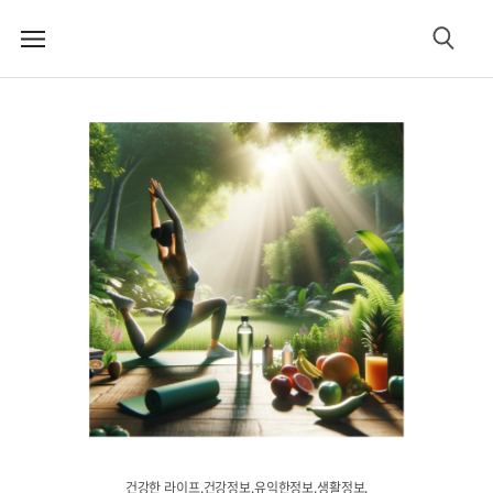
메
검
뉴
색
건강한 라이프.건강정보.유익한정보.생활정보.