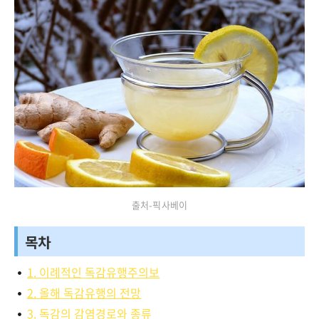
출처-픽사베이
목차
1. 이례적인 독감유행주의보
2. 올해 독감유행의 전망
3. 독감의 감염경로와 종류