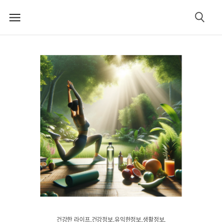
메
검
뉴
색
건강한 라이프.건강정보.유익한정보.생활정보.