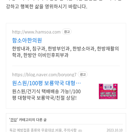
강하고 행복한 삶을 영위하시기 바랍니다.
http://www.hamsoa.com
광고
함소아한의원
한방내과, 침구과, 한방부인과, 한방소아과, 한방재활의
학과, 한방안 이비인후피부과
https://blog.naver.com/boryong7
광고
원스원/100평 보룡약국 대형약
국/태릉입구,육사 근처
원스원/건기식 택배배송 가능!/100
평 대형약국 보룡약국/친절 상담!
'
건강
' 카테고리의 다른 글
독감 예방접종 종류와 무료대상,비용, 주의사항
2023.10.10
(0)