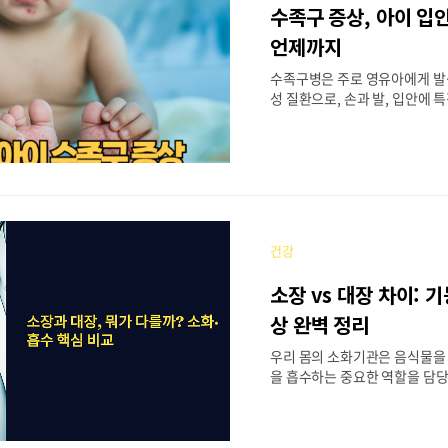
과 적절한 치료가 무엇보다 중
수족구 증상, 아이 입
는 골반통증을 그냥 넘기지 말
로 관리하는 것이 좋다고 생각해
언제까지
통해 골반통증에 대한 모든 것
수족구병은 주로 영유아에게 
록 해요! 🏥📋 목차🔍 골반통증
성 질환으로, 손과 발, 입안에 
기는 병이에요. 특히 여름철과
경향이 있어서 이 시기에 아이
의 걱정이 많으시죠. 콕사키바
이러스가 주요 원인이며, 전염성
린이집이나 유치원에서 집단 
해요. 처음 수족구에 걸리면 부
하시는데요. 아이가 갑자기 열이
건강
다고 울면서 밥을 안 먹으려고 
아프죠. 하지만 대부분 일주일
소장 vs 대장 차이: 
호전되는 질환이니 너무 걱정하
수족구병의 증상부터 치료 방법
상 완벽 정리
세히 알아보도록 할게요.📋 목차
우리 몸의 소화기관은 음식물을
상과 잠복기👄 입안 물집과 궤양 
을 흡수하는 중요한 역할을 담당
에서도 소장과 대장은 소화 과
요. 많은 분들이 두 기관의 차
고 계시더라고요. 사실 이름은 