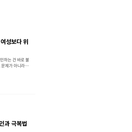
 여성보다 위
민하는 건 바로 불
 문제가 아니라 건
내장지방 때문이죠.
다 훨씬 위험한 패
계셨나요? 연구에
 차지하는 비율이
려 3배 이상 차이가
 중년 남성의 건강
있어요. 오늘은 중
험한지, 그리고 어
세히 알아보도록 할
원인과 극복법
의 성별 차이와 패
치는 영향❤️ 심혈