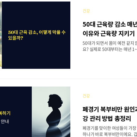
구 결과들이 속속 발표되고 있어
현상이 왜 일어나는지, 그리고 
건강
는지 과학적 근거를 바탕으로 
해요.📋 목차🔬 생리학적 변화
50대 근육량 감소 매
커니즘💊 호르몬 변화가 단백
영향📊 연구 결과로 본 노년층 
이유와 근육량 지키기
🧬 노화 확산의 분자 메커니즘
50대가 되면서 몸이 예전 같지
질의 중요성과 당화 현상🏃 운동
요? 실제로 50대부터는 매년 1
라지고 있어요. 30대부터 서서
소가 50대에 접어들면서 급격히
방치하면 70대에는 원래 근육
떨어질 수 있답니다. 특히 우리
바쁜 일상과 스트레스로 인해 
어려워하시는 분들이 많아요. 
는 단순히 힘이 빠지는 것 이상
건강
수 있어요. 당뇨병, 고혈압 같
이 높아지고, 낙상이나 골절의 
폐경기 복부비만 원인
게 되죠.📋 목차📊 연령별 근육
🔬 근육이 사라지는 생리학적 원
강 관리 방법 총정리
감소 차이점🇰🇷 한국인 근감소
폐경기를 맞이한 여성들이 가장
50대 근육량 지키는 운..
하나가 바로 복부비만이에요. 