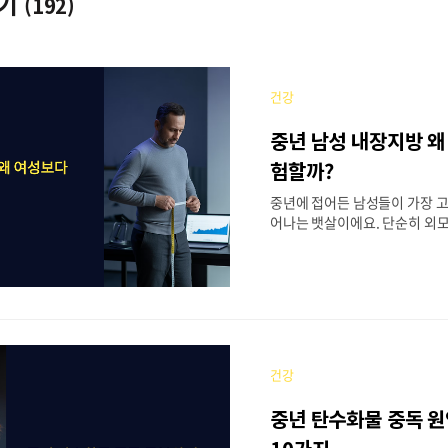
보기
(192)
건강
중년 남성 내장지방 왜
험할까?
중년에 접어든 남성들이 가장 고
어나는 뱃살이에요. 단순히 외모
강에 치명적인 영향을 미치는 
특히 남성의 내장지방은 여성보
턴으로 축적된다는 사실, 알고 
따르면 체지방에서 내장지방이
남성은 20%, 여성은 6%로 무
난다고 해요. 이런 성별 차이가
을 더욱 위협하는 이유가 되고 
건강
년 남성의 내장지방이 왜 더 위
떤 건강 문제를 일으키는지 자
중년 탄수화물 중독 
게요.📋 목차🔬 내장지방 축적
턴🧠 뇌 건강과 인지 기능에 미