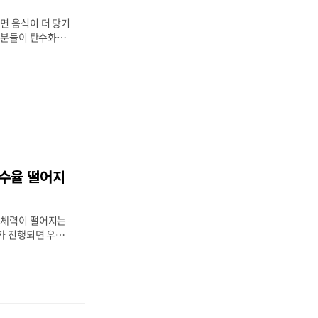
질환과 기타 건강 문
면 음식이 더 당기
.
은 분들이 탄수화물
 단순한 의지력 문
나는 복잡한 생리학
 저하, 호르몬 변
복합적으로 작용하면
아지게 되죠. 특히
 수면의 질이 떨
경우가 많아요. 배
를 먹고 싶어지고,
 당긴다면 탄수화물
흡수율 떨어지
 오늘은 중년 탄수
법까지 자세히 알아
대사율 변화와 에
 체력이 떨어지는
 인슐..
화가 진행되면 우리
떨어지게 되는데요.
아니라 우리 몸의
. 특히 65세 이
충분히 섭취해도 젊
하지 못한다는 연