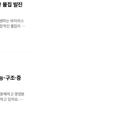
요해요. 개인적으로
안 물집 발진
고 초기에 적극적으
요. 오늘 이 글을
을 자세히 알아보도
발생하는 바이러스
의 주요..
특징적인 물집이 생
 가을철에 유행하는
를 키우는 부모님들
이러스나 엔테로바
이 매우 강해서 어
감염이 일어나기도
모님들이 많이 당황
 나고 입안이 아프
하면 정말 마음이
 정도면 자연적으로
기능·구조·증
지 마세요. 오늘은
, 주의사항까지 자
️ 수족구 초기 증
 분해하고 영양분
증상🤚 손..
하고 있어요. 그중
정의 핵심 기관인데
이점을 정확히 모르
비슷해 보여도 구조