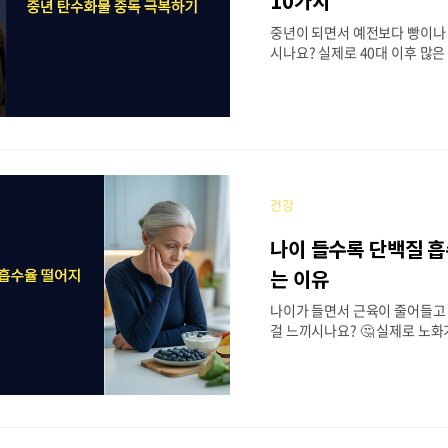
10가지
관계 질환과의 연관성💊 대사 
중년이 되면서 예전보다 빵이나 
제🧬 호르몬 변화와 생물학적 메.
시나요? 실제로 40대 이후 많
중독으로 고민하고 있어요. 이는
제가 아니라 우리 몸에서 일어
적 변화 때문이에요. 기초대사율
화, 인슐린 저항성 증가 등이 
서 탄수화물에 대한 의존도가 높
중년기에는 스트레스가 많아지고
어지면서 심리적 허기를 느끼는 
건강
가 고프지 않은데도 자꾸 무언가
특히 달콤한 빵이나 면 요리가
나이 들수록 단백질 
중독을 의심해볼 필요가 있어요.
화물 중독의 원인부터 극복 방
는 이유
보도록 할게요.📋 목차🔥 기초
나이가 들면서 근육이 줄어들고
너지 대사 둔화💊 호르몬 변화와
걸 느끼시나요? 🤔 실제로 노
몸의 단백질 흡수율이 현저히 
이는 단순히 먹는 양의 문제가 
복잡한 생리학적 변화 때문이에요
상 어르신들의 경우 단백질을 
은 사람들만큼 효과적으로 흡수