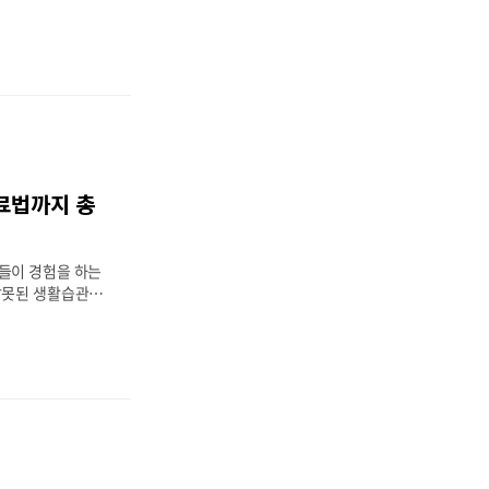
강 걱정까지 더해지
말 많으시죠. 실제
 이상이 복부비만을
비만은 단순히 외모
문제로 이어질 수
대사증후군 등 각종
원인이 되기 때문이
왜 생기는지, 어떤
관리해야 하는지 자
료법까지 총
🔬 폐경기 복부
️ 심혈관질환 위험
과 피하지방의 차
들이 경험을 하는
내..
잘못된 생활습관과
 인해 골반 주변의
나고 있는 상황인
에 위치해서 척추와
하기 때문에, 이
 큰 지장을 줄 수
원인으로 발생할 수
시작해서 심각한 질
어서, 정확한 진단