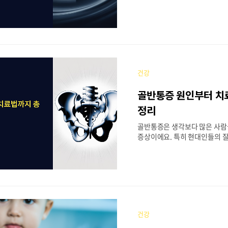
살 때문에 옷이 맞지 않고, 건
면서 스트레스를 받는 분들이 정
로 한국 폐경 여성 4명 중 1명
겪고 있다고 해요. 폐경기 복부
의 문제가 아니라 심각한 건강 
있어요. 심혈관질환, 당뇨병, 
성인병의 위험을 높이는 주요 
건강
죠. 오늘은 폐경기 복부비만이 
위험이 있는지, 그리고 어떻게 
골반통증 원인부터 치
세히 알아보도록 할게요.📋 목차
비만 발생 원인과 호르몬 변화❤
정리
증가와 대사증후군💊 내장지방
골반통증은 생각보다 많은 사람
이점📏 복부비만 진단 기준과 국
증상이에요. 특히 현대인들의 
장시간 앉아있는 업무 환경으로
불편함을 호소하는 분들이 늘어
데요. 골반은 우리 몸의 중심부
다리를 연결하는 중요한 역할을 
부위에 문제가 생기면 일상생활에
있답니다. 골반통증은 다양한 
있어요. 단순한 근육 긴장부터 
건강
환까지 폭넓은 범위를 가지고 있