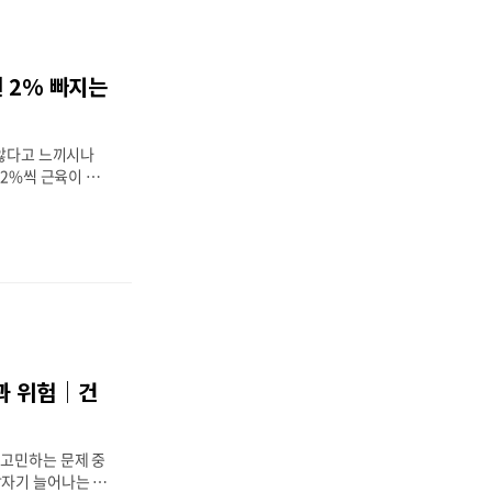
요. 오늘은 이런
어떻게 대처해야 하
자세히 알아보려고
와 흡수율 감소 메
년 2% 빠지는
질 이용률에 미치는
단백질 섭취 현황
과 단백질✨ 단백질
 않다고 느끼시나
이 단백..
~2%씩 근육이 사
히 시작된 근육 감
 빨라지는데, 이를
량의 절반 수준까지
나라 50대의 경우
운동할 시간을 내기
하지만 근육량 감소
의 문제를 일으킬
은 만성질환의 위험
위험도 크게 증가하
과 위험｜건
 감소 패턴과 속도
인👫 남녀별 근육
증 실태와 특징💪
 고민하는 문제 중
갑자기 늘어나는 뱃