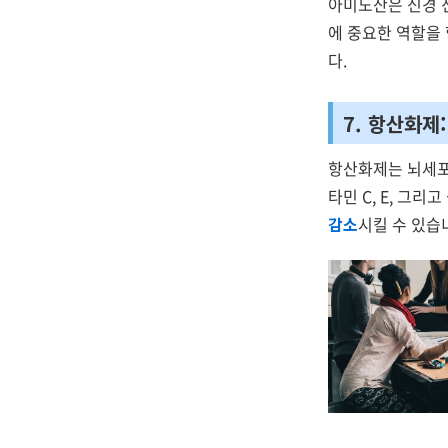
아미노산은 신경 
에 중요한 역할을
다.
7. 항산화제
항산화제는 뇌세포
타민 C, E, 그
감소
시킬 수 있습