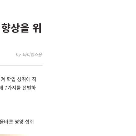
 향상을 위
by. 바디앤소울
켜 학업 성취에 직
제 7가지를 선별하
올바른 영양 섭취