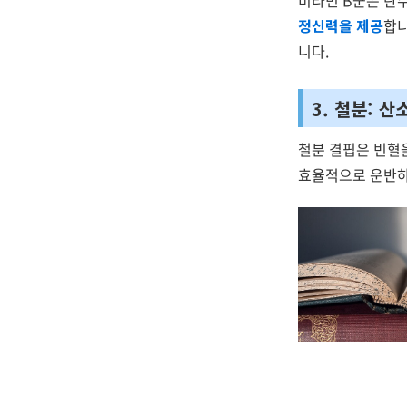
비타민 B군은 탄
정신력을 제공
합니
니다.
3. 철분: 
철분 결핍은 빈혈
효율적으로 운반하