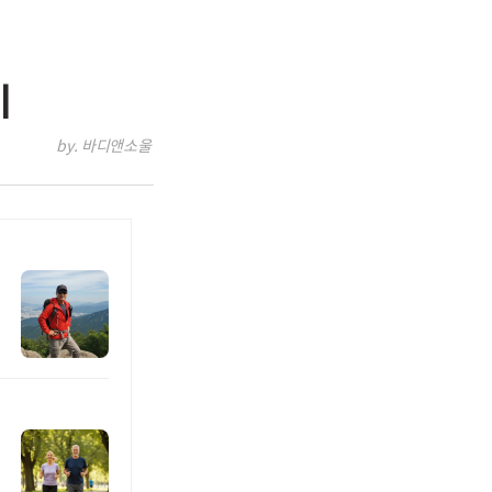
기
by. 바디앤소울