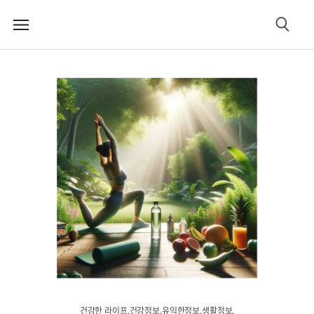
메
검
뉴
색
건강한 라이프.건강정보.유익한정보.생활정보.