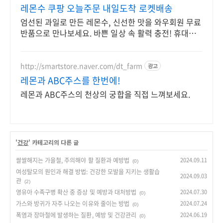
레몬수 쿠팡 오늘주문 내일도착 로켓배송
엄선된 과일로 만든 레몬수, 신선한 맛을 와우회원 무료
반품으로 만나보세요. 바쁜 일상 속 활력 충전! 휴대하
기 좋은 과일음료를 로켓배송으로 받아보세요.
http://smartstore.naver.com/dt_farm
광고
레몬과 ABC주스를 한번에!
레몬과 ABC주스의 천상의 궁합을 직접 느껴보세요.
'
건강
' 카테고리의 다른 글
쌀쌀해지는 가을철, 주의해야 할 질환과 예방법
2024.09.11
(0)
여성탈모의 원인과 해결 방법: 건강한 모발을 지키는 생활습
2024.09.03
관
(2)
영유아 수족구병 확산 중 증상 및 예방과 대처방법
2024.07.30
(0)
가스와 방귀가 자주 나오는 이유와 줄이는 방법
2024.07.24
(0)
폭염과 장마철에 발생하는 질환, 예방 및 건강관리
2024.06.19
(0)