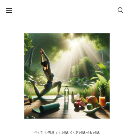
메
검
뉴
색
건강한 라이프.건강정보.유익한정보.생활정보.