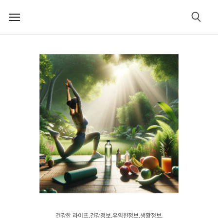
메
검
뉴
색
건강한 라이프.건강정보.유익한정보.생활정보.