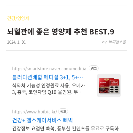
건강/영양제
뇌혈관에 좋은 영양제 추천 BEST.9
2024. 1. 30.
by. 바디앤소울
https://smartstore.naver.com/meditial
광고
블러디션배합 메디셜 3+1, 5+3
증정이벤트
식약처 기능성 인정원료 사용. 오메가
3, 홍국, 코엔자임 Q10 올인원. 무료
환불
https://www.bbibic.kr/
광고
건강+ 헬스케어서비스 삐빅
건강정보 요점만 쏙쏙, 풍부한 컨텐츠를 무료로 구독하