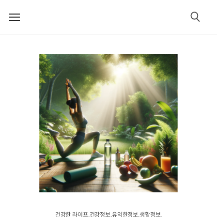
메
검
뉴
색
건강한 라이프.건강정보.유익한정보.생활정보.