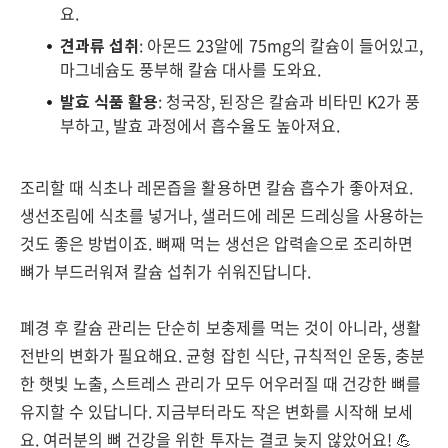
요.
견과류 섭취
: 아몬드 23알에 75mg의 칼슘이 들어있고,
마그네슘도 풍부해 칼슘 대사를 도와요.
발효 식품 활용
: 청국장, 된장은 칼슘과 비타민 K2가 풍
부하고, 발효 과정에서 흡수율도 높아져요.
조리할 때 식초나 레몬즙을 활용하면 칼슘 흡수가 좋아져요.
생선조림에 식초를 넣거나, 샐러드에 레몬 드레싱을 사용하는
것도 좋은 방법이죠. 뼈째 먹는 생선은 압력솥으로 조리하면
뼈가 부드러워져 칼슘 섭취가 쉬워진답니다.
폐경 후 칼슘 관리는 단순히 보충제를 먹는 것이 아니라, 생활
전반의 변화가 필요해요. 균형 잡힌 식단, 규칙적인 운동, 충분
한 햇빛 노출, 스트레스 관리가 모두 어우러질 때 건강한 뼈를
유지할 수 있답니다. 지금부터라도 작은 변화를 시작해 보세
요. 여러분의 뼈 건강을 위한 투자는 결코 늦지 않았어요! 💪