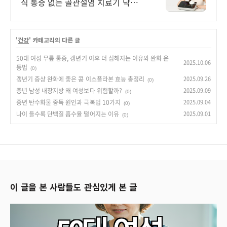
식 통증 없는 골관절염 치료기 닥터
88플러스
'
건강
' 카테고리의 다른 글
50대 여성 무릎 통증, 갱년기 이후 더 심해지는 이유와 완화 운
2025.10.06
동법
(0)
갱년기 증상 완화에 좋은 콩 이소플라본 효능 총정리
2025.09.26
(0)
중년 남성 내장지방 왜 여성보다 위험할까?
2025.09.09
(0)
중년 탄수화물 중독 원인과 극복법 10가지
2025.09.04
(0)
나이 들수록 단백질 흡수율 떨어지는 이유
2025.09.01
(0)
이 글을 본 사람들도 관심있게 본 글