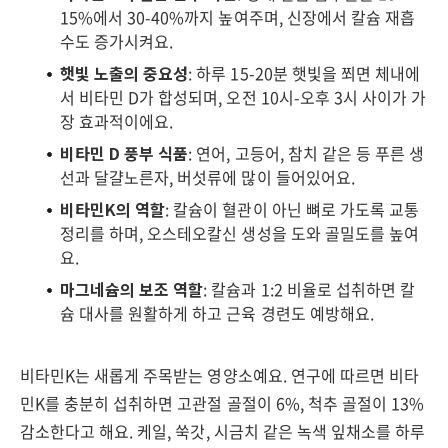
15%에서 30-40%까지 높여주며, 신장에서 칼슘 재흡
수도 증가시켜요.
햇빛 노출의 중요성
: 하루 15-20분 햇빛을 쬐면 체내에
서 비타민 D가 합성되며, 오전 10시-오후 3시 사이가 가
장 효과적이에요.
비타민 D 풍부 식품
: 연어, 고등어, 참치 같은 등 푸른 생
선과 달걀노른자, 버섯류에 많이 들어있어요.
비타민K의 역할
: 칼슘이 혈관이 아닌 뼈로 가도록 교통
정리를 하며, 오스테오칼신 생성을 도와 골밀도를 높여
요.
마그네슘의 보조 역할
: 칼슘과 1:2 비율로 섭취하면 칼
슘 대사를 원활하게 하고 근육 경련도 예방해요.
비타민K는 새롭게 주목받는 영양소예요. 연구에 따르면 비타
민K를 충분히 섭취하면 고관절 골절이 6%, 척추 골절이 13%
감소한다고 해요. 케일, 쑥갓, 시금치 같은 녹색 잎채소를 하루