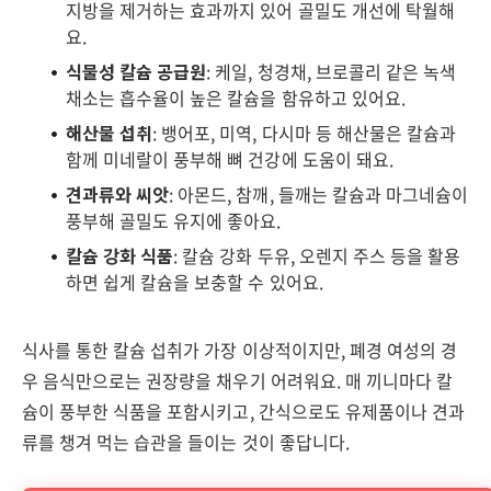
지방을 제거하는 효과까지 있어 골밀도 개선에 탁월해
요.
식물성 칼슘 공급원
: 케일, 청경채, 브로콜리 같은 녹색
채소는 흡수율이 높은 칼슘을 함유하고 있어요.
해산물 섭취
: 뱅어포, 미역, 다시마 등 해산물은 칼슘과
함께 미네랄이 풍부해 뼈 건강에 도움이 돼요.
견과류와 씨앗
: 아몬드, 참깨, 들깨는 칼슘과 마그네슘이
풍부해 골밀도 유지에 좋아요.
칼슘 강화 식품
: 칼슘 강화 두유, 오렌지 주스 등을 활용
하면 쉽게 칼슘을 보충할 수 있어요.
식사를 통한 칼슘 섭취가 가장 이상적이지만, 폐경 여성의 경
우 음식만으로는 권장량을 채우기 어려워요. 매 끼니마다 칼
슘이 풍부한 식품을 포함시키고, 간식으로도 유제품이나 견과
류를 챙겨 먹는 습관을 들이는 것이 좋답니다.