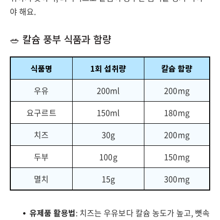
야 해요.
🥗 칼슘 풍부 식품과 함량
식품명
1회 섭취량
칼슘 함량
우유
200ml
200mg
요구르트
150ml
180mg
치즈
30g
200mg
두부
100g
150mg
멸치
15g
300mg
유제품 활용법
: 치즈는 우유보다 칼슘 농도가 높고, 뼛속