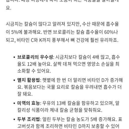
요.
시금치는 칼슘이 많다고 알려져 있지만, 수산 때문에 흡수율
이 5%에 불과해요. 반면 브로콜리는 칼슘 흡수율이 60%나
되고, 비타민 C와 K까지 풍부해서 뼈 건강에 훨씬 유리하죠.
브로콜리의 우수성
: 시금치보다 칼슘이 4배 많고, 흡수
율도 12배 높아요. 살짝 데쳐 먹으면 영양소 손실을 최
소화할 수 있어요.
멸치 활용법
: 햇볕에 한 번 더 말리면 비타민 D가 증가해
요. 볶음보다는 국물 요리로 칼슘을 우려내면 흡수가 더
잘 돼요.
미역의 효능
: 우유의 13배 칼슘을 함유하고 있으며, 알
칼리성 식품이라 체내 칼슘 균형을 맞춰줘요.
두부 조리법
: 얼린 두부는 칼슘 농도가 5배 증가해요. 표
고버섯과 함께 조리하면 비타민 D까지 보충할 수 있어