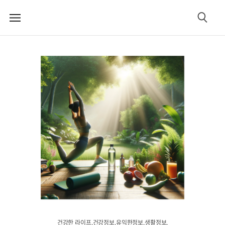
메
검
뉴
색
건강한 라이프.건강정보.유익한정보.생활정보.