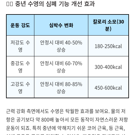
🏊‍♀️ 중년 수영의 심폐 기능 개선 효과
칼로리 소모(30
운동 강도
심박수 변화
분)
저강도 수
안정시 대비 40-50%
180-250kcal
영
상승
중강도 수
안정시 대비 60-70%
300-400kcal
영
상승
고강도 수
안정시 대비 80-85%
450-600kcal
영
상승
근력 강화 측면에서도 수영은 탁월한 효과를 보여요. 물의 저
항은 공기보다 약 800배 높아서 모든 동작이 자연스러운 저항
운동이 되죠. 특히 중년에 약해지기 쉬운 코어 근육, 등 근육,