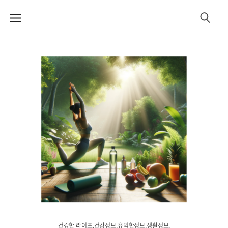
메
검
뉴
색
건강한 라이프.건강정보.유익한정보.생활정보.