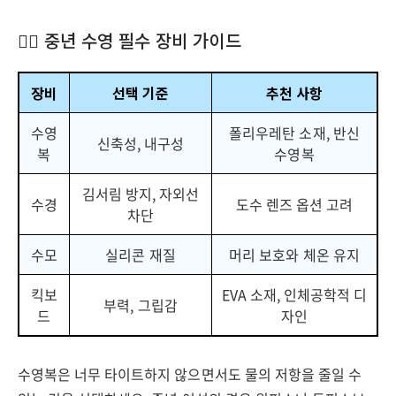
🏊‍♂️ 중년 수영 필수 장비 가이드
장비
선택 기준
추천 사항
수영
폴리우레탄 소재, 반신
신축성, 내구성
복
수영복
김서림 방지, 자외선
수경
도수 렌즈 옵션 고려
차단
수모
실리콘 재질
머리 보호와 체온 유지
킥보
EVA 소재, 인체공학적 디
부력, 그립감
드
자인
수영복은 너무 타이트하지 않으면서도 물의 저항을 줄일 수