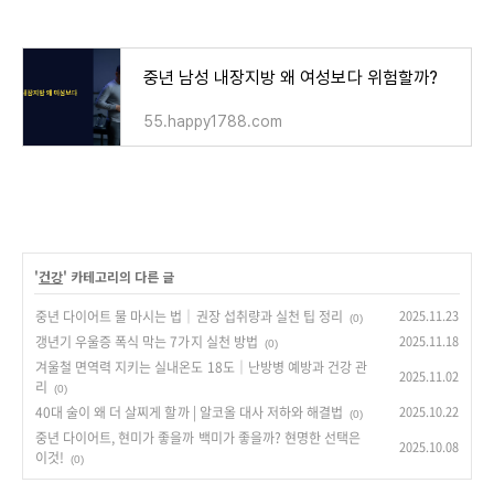
중년 남성 내장지방 왜 여성보다 위험할까?
55.happy1788.com
'
건강
' 카테고리의 다른 글
중년 다이어트 물 마시는 법｜권장 섭취량과 실천 팁 정리
2025.11.23
(0)
갱년기 우울증 폭식 막는 7가지 실천 방법
2025.11.18
(0)
겨울철 면역력 지키는 실내온도 18도｜난방병 예방과 건강 관
2025.11.02
리
(0)
40대 술이 왜 더 살찌게 할까 | 알코올 대사 저하와 해결법
2025.10.22
(0)
중년 다이어트, 현미가 좋을까 백미가 좋을까? 현명한 선택은
2025.10.08
이것!
(0)