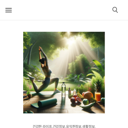
메
검
뉴
색
건강한 라이프.건강정보.유익한정보.생활정보.