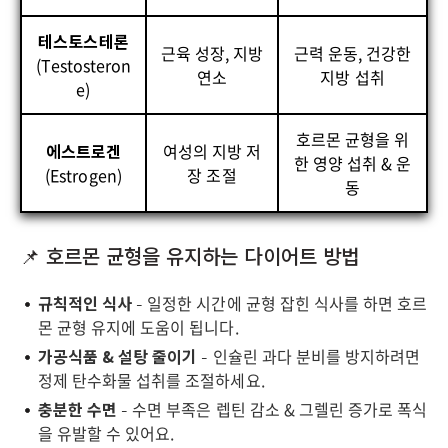
테스토스테론
근육 성장, 지방
근력 운동, 건강한
(Testosteron
연소
지방 섭취
e)
호르몬 균형을 위
에스트로겐
여성의 지방 저
한 영양 섭취 & 운
(Estrogen)
장 조절
동
📌 호르몬 균형을 유지하는 다이어트 방법
규칙적인 식사
– 일정한 시간에 균형 잡힌 식사를 하면 호르
몬 균형 유지에 도움이 됩니다.
가공식품 & 설탕 줄이기
– 인슐린 과다 분비를 방지하려면
정제 탄수화물 섭취를 조절하세요.
충분한 수면
– 수면 부족은 렙틴 감소 & 그렐린 증가로 폭식
을 유발할 수 있어요.