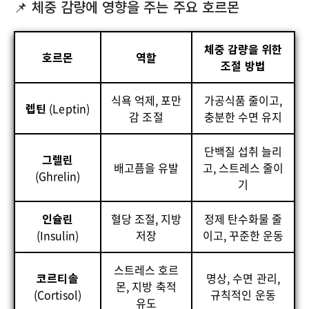
📌 체중 감량에 영향을 주는 주요 호르몬
체중 감량을 위한
호르몬
역할
조절 방법
식욕 억제, 포만
가공식품 줄이고,
렙틴
(Leptin)
감 조절
충분한 수면 유지
단백질 섭취 늘리
그렐린
배고픔을 유발
고, 스트레스 줄이
(Ghrelin)
기
인슐린
혈당 조절, 지방
정제 탄수화물 줄
(Insulin)
저장
이고, 꾸준한 운동
스트레스 호르
코르티솔
명상, 수면 관리,
몬, 지방 축적
(Cortisol)
규칙적인 운동
유도