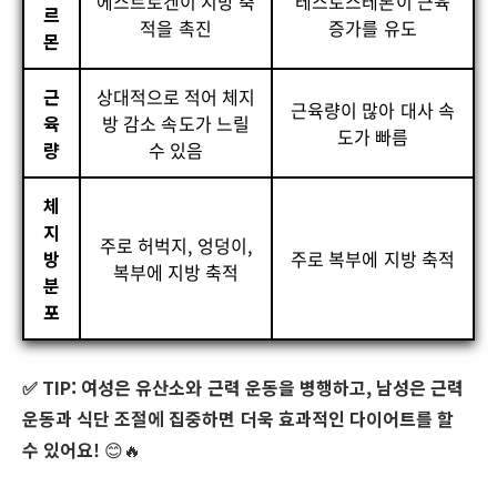
에스트로겐이 지방 축
테스토스테론이 근육
르
적을 촉진
증가를 유도
몬
근
상대적으로 적어 체지
근육량이 많아 대사 속
육
방 감소 속도가 느릴
도가 빠름
량
수 있음
체
지
주로 허벅지, 엉덩이,
방
주로 복부에 지방 축적
복부에 지방 축적
분
포
✅ TIP:
여성은 유산소와 근력 운동을 병행하고, 남성은 근력
운동과 식단 조절에 집중하면 더욱 효과적인 다이어트를 할
수 있어요!
😊🔥