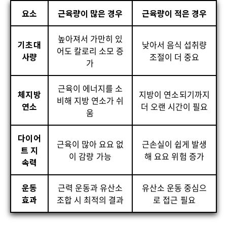
요소
근육량이 많은 경우
근육량이 적은 경우
높아져서 가만히 있
기초대
낮아서 음식 섭취량
어도 칼로리 소모 증
사량
조절이 더 중요
가
근육이 에너지를 소
체지방
지방이 연소되기까지
비해 지방 연소가 쉬
연소
더 오랜 시간이 필요
움
다이어
근육이 많아 요요 없
근손실이 쉽게 발생
트 지
이 감량 가능
해 요요 위험 증가
속력
운동
근력 운동과 유산소
유산소 운동 중심으
효과
조합 시 최적의 결과
로 접근 필요