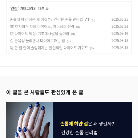
'
건강
' 카테고리의 다른 글
손톱에 하얀 점은 왜 생길까? 건강한 손톱 관리법 💅❓
2025.03.25
(0)
💃‍♀️ 여자와 남자의 다이어트, 차이점과 전략
2025.03.23
(0)
💥 다이어트 핵심: 기초대사량을 높여라
2025.03.19
(0)
💪 근육량 늘리면서 다이어트하는 법
2025.03.18
(0)
🚀 한 달 안에 슬림해지는 현실적인 다이어트 가이드
2025.03.15
(0)
이 글을 본 사람들도 관심있게 본 글