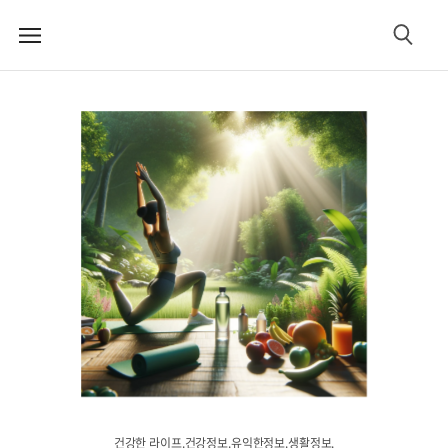
메
검
뉴
색
건강한 라이프.건강정보.유익한정보.생활정보.