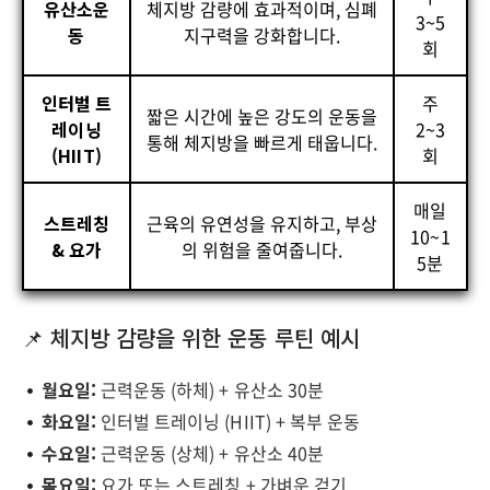
유산소운
체지방 감량에 효과적이며, 심폐
3~5
동
지구력을 강화합니다.
회
인터벌 트
주
짧은 시간에 높은 강도의 운동을
레이닝
2~3
통해 체지방을 빠르게 태웁니다.
(HIIT)
회
매일
스트레칭
근육의 유연성을 유지하고, 부상
10~1
& 요가
의 위험을 줄여줍니다.
5분
📌 체지방 감량을 위한 운동 루틴 예시
월요일:
근력운동 (하체) + 유산소 30분
화요일:
인터벌 트레이닝 (HIIT) + 복부 운동
수요일:
근력운동 (상체) + 유산소 40분
목요일:
요가 또는 스트레칭 + 가벼운 걷기